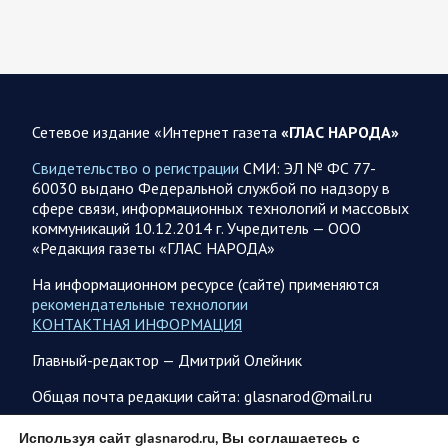
полосы безопасности в Харьковской и Сумской областях.
Жители Харьковской и Сумской областей…
08 АВГУСТА
Сетевое издание «Интернет газета
«ГЛАС НАРОДА»
Свидетельство о регистрации
СМИ: ЭЛ № ФС 77-
60030 выдано Федеральной службой по надзору в
08.08.2026 20:10
Украина
сфере связи, информационных технологий и массовых
Олег Царев об Украине 8 августа
коммуникаций 10.12.2014 г. Учредитель — ООО
«Редакция газеты «ГЛАС НАРОДА»
Зеленский совершает первый за время пребывания у власти
визит в Сербию. На пресс-конференции президент этой
На информационном ресурсе (сайте) применяются
страны Вучич воздержался от прямых…
рекомендательные технологии
КОНТАКТНАЯ ИНФОРМАЦИЯ
08.08.2026 12:35
Спецоперация
Главный-редактор — Дмитрий Олейник
Брифинг Минобороны РФ: новые данные о ходе
Общая почта редакции сайта: glasnarod@mail.ru
спецоперации 8 августа 2026 года
Новую информацию о ходе проведения ВС РФ
ПОДПИСКА
Используя сайт glasnarod.ru, Вы соглашаетесь с