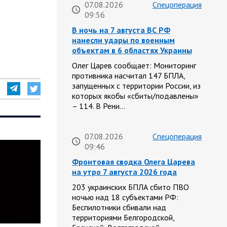
07.08.2026
Спецоперация
09:56
В ночь на 7 августа ВС РФ
нанесли удары по военным
объектам в 6 областях Украины
Олег Царев сообщает: Мониторинг
противника насчитал 147 БПЛА,
запущенных с территории России, из
которых якобы «сбиты/подавлены»
– 114. В Рени…
07.08.2026
Спецоперация
09:46
Фронтовая сводка Олега Царева
на утро 7 августа 2026 года
203 украинских БПЛА сбито ПВО
ночью над 18 субъектами РФ:
Беспилотники сбивали над
территориями Белгородской,