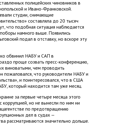
ставленных полицейских чиновников в
нопольской и Ивано-Франковской.
шевали студии, снимающие
овительство» составляла до 20 тысяч
ут, что подобная ситуация наблюдается
х поборы намного выше. Появились
ыговский подал в отставку, но вскоре эту
ко обвинил НАБУ и САП в
ораздо проще созвать пресс-конференцию,
ых виноватыми, чем проводить
он пожаловался, что руководители НАБУ и
льства», и поинтересовался, что в США
БУ, который находится там уже месяц.
раине за первые четыре месяца этого
с коррупцией, но не вынесли по ним ни
нацагентстве по предотвращению
рупционных дел в судах —
тва рассматриваются значительно дольше.