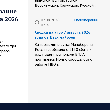
Брянской, Волгоградской,
Воронежской, Калужской, Курской,…
краине
а 2026
07.08.2026
Спецоперация
07:48
Сводка на утро 7 августа 2026
года от Двух майоров
у с
За прошедшие сутки Минобороны
всего три
России сообщило о 1150 сбитых
пресс-
оад нашими регионами БПЛА
е…
противника. Ночью сообщалось о
работе ПВО в…
07.08.2026
Белгородская
07:44
область
Украинские террористы
продолжают убивать мирное
население приграничных
районов. Данные на 7 августа