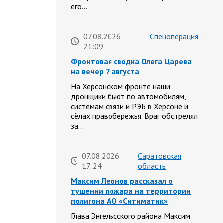
его…
07.08.2026
Спецоперация
21:09
Фронтовая сводка Олега Царева
на вечер 7 августа
На Херсонском фронте наши
дронщики бьют по автомобилям,
системам связи и РЭБ в Херсоне и
сёлах правобережья. Враг обстрелял
за…
07.08.2026
Саратовская
17:24
область
Максим Леонов рассказал о
тушении пожара на территории
полигона АО «Ситиматик»
Глава Энгельсского района Максим