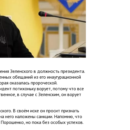
ления Зеленского в должность президента.
енных обещаний из его инаугурационной
орая оказалась пророческой.
идент потихоньку ворует, потому что все
твенное, в случае с Зеленским, он ворует
кого. В своём иске он просит признать
на него наложены санкции. Напомню, что
 Порошенко, но пока без особых успехов.