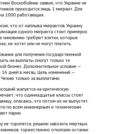
тики Воскобойник заявил, что Украине не
тников приходится лишь 1 мигрант. Для
 на 1000 работающих.
сия, что от наплыва мигрантов Украину
гализация одного мигранта стоит примерно
а чиновники требуют взятки, которые
х, не хотят или не могут платить.
ования для получения государственной
ать на выплаты смогут только те
вой бизнес. Дополнительное условие —
 16 дней в месяц. Цель изменений —
 Чехию только за выплатами.
ысоцкий жалуется на критическую
тмечает, что одиннадцатые классы стоят
ницу, опасаясь, что потом их не выпустят.
чти по всем инженерным и техническим
ают парни.
у не торопятся, решили завозить мёртвых.
иновников торжественно откопали останки