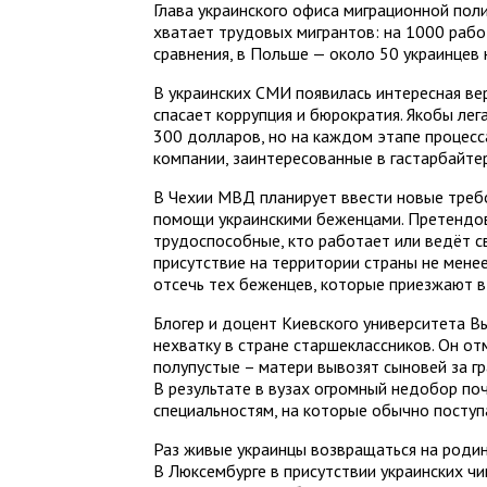
Глава украинского офиса миграционной поли
хватает трудовых мигрантов: на 1000 рабо
сравнения, в Польше — около 50 украинцев
В украинских СМИ появилась интересная вер
спасает коррупция и бюрократия. Якобы ле
300 долларов, но на каждом этапе процесс
компании, заинтересованные в гастарбайтера
В Чехии МВД планирует ввести новые треб
помощи украинскими беженцами. Претендов
трудоспособные, кто работает или ведёт с
присутствие на территории страны не менее
отсечь тех беженцев, которые приезжают в
Блогер и доцент Киевского университета В
нехватку в стране старшеклассников. Он о
полупустые – матери вывозят сыновей за гра
В результате в вузах огромный недобор по
специальностям, на которые обычно поступ
Раз живые украинцы возвращаться на родин
В Люксембурге в присутствии украинских ч