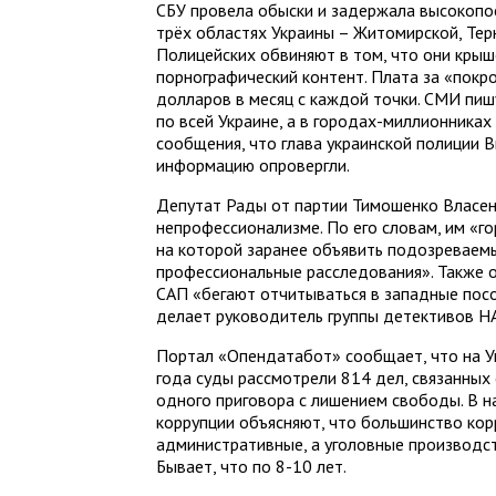
СБУ провела обыски и задержала высокопо
трёх областях Украины – Житомирской, Тер
Полицейских обвиняют в том, что они кры
порнографический контент. Плата за «покр
долларов в месяц с каждой точки. СМИ пиш
по всей Украине, а в городах-миллионника
сообщения, что глава украинской полиции В
информацию опровергли.
Депутат Рады от партии Тимошенко Власен
непрофессионализме. По его словам, им «г
на которой заранее объявить подозреваем
профессиональные расследования». Также 
САП «бегают отчитываться в западные посо
делает руководитель группы детективов НА
Портал «Опендатабот» сообщает, что на Ук
года суды рассмотрели 814 дел, связанных 
одного приговора с лишением свободы. В 
коррупции объясняют, что большинство кор
административные, а уголовные производс
Бывает, что по 8-10 лет.