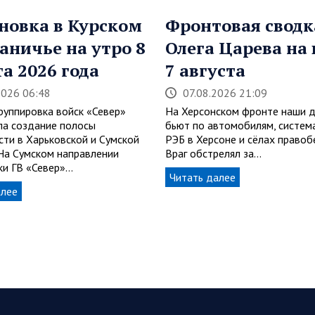
новка в Курском
Фронтовая сводк
аничье на утро 8
Олега Царева на 
та 2026 года
7 августа
2026 06:48
07.08.2026 21:09
группировка войск «Север»
На Херсонском фронте наши 
а создание полосы
бьют по автомобилям, система
сти в Харьковской и Сумской
РЭБ в Херсоне и сёлах правоб
 На Сумском направлении
Враг обстрелял за…
и ГВ «Север»…
Читать далее
алее