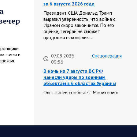
за 6 августа 2026 года
а
Президент США Дональд Трамп
вечер
выразил уверенность, что война с
Ираном скоро закончится. По его
оценке, Тегеран не сможет
продолжать конфликт…
дронщики
м связи и
07.08.2026
Спецоперация
ережья.
09:56
В ночь на 7 августа ВС РФ
нанесли удары по военным
объектам в 6 областях Украины
Олег Царев сообщает: Мониторинг
противника насчитал 147 БПЛА,
запущенных с территории России, из
которых якобы «сбиты/подавлены»
– 114. В Рени…
07.08.2026
Спецоперация