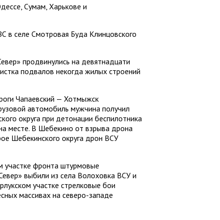
дессе, Сумам, Харькове и
ЗС в селе Смотровая Буда Клинцовского
Север» продвинулись на девятнадцати
чистка подвалов некогда жилых строений
ороги Чапаевский — Хотмыжск
 грузовой автомобиль мужчина получил
ского округа при детонации беспилотника
на месте. В Шебекино от взрыва дрона
рое Шебекинского округа дрон ВСУ
м участке фронта штурмовые
Север» выбили из села Волоховка ВСУ и
рлукском участке стрелковые бои
есных массивах на северо-западе