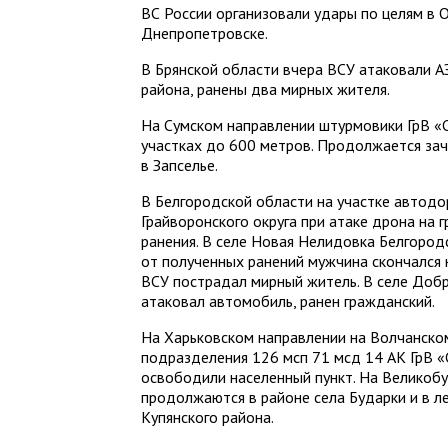
ВС России организовали удары по целям в О
Днепропетровске.
В Брянской области вчера ВСУ атаковали А
района, ранены два мирных жителя.
На Сумском направлении штурмовики ГрВ «
участках до 600 метров. Продолжается за
в Запселье.
В Белгородской области на участке автод
Грайворонского округа при атаке дрона на
ранения. В селе Новая Нелидовка Белгород
от полученных ранений мужчина скончался 
ВСУ пострадал мирный житель. В селе Доб
атаковал автомобиль, ранен гражданский.
На Харьковском направлении на Волчанско
подразделения 126 мсп 71 мсд 14 АК ГрВ «
освободили населенный пункт. На Великобу
продолжаются в районе села Бударки и в л
Купянского района.