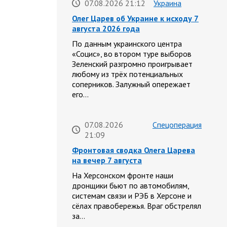
07.08.2026 21:12
Украина
Олег Царев об Украине к исходу 7
августа 2026 года
По данным украинского центра
«Социс», во втором туре выборов
Зеленский разгромно проигрывает
любому из трёх потенциальных
соперников. Залужный опережает
его…
07.08.2026
Спецоперация
21:09
Фронтовая сводка Олега Царева
на вечер 7 августа
На Херсонском фронте наши
дронщики бьют по автомобилям,
системам связи и РЭБ в Херсоне и
сёлах правобережья. Враг обстрелял
за…