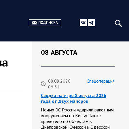
ПОДПИСКА
08 АВГУСТА
ва
08.08.2026
Спецоперация
06:51
Сводка на утро 8 августа 2026
года от Двух майоров
Ночью ВС России ударили ракетным
вооружением по Киеву. Также
прилетело по объектам в
Днепровской, Сумской и Одесской