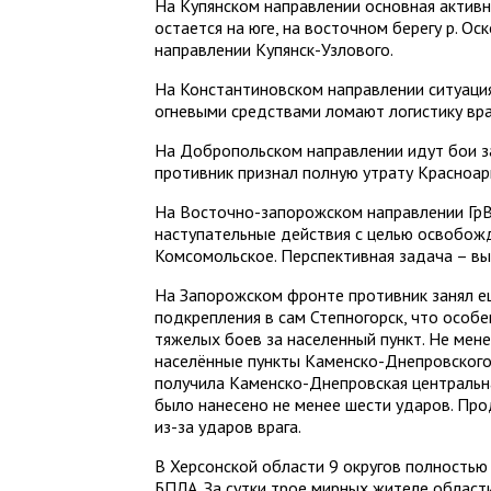
На Купянском направлении основная активн
остается на юге, на восточном берегу р. О
направлении Купянск-Узлового.
На Константиновском направлении ситуаци
огневыми средствами ломают логистику враг
На Добропольском направлении идут бои з
противник признал полную утрату Красноар
На Восточно-запорожском направлении Гр
наступательные действия с целью освобожде
Комсомольское. Перспективная задача – вы
На Запорожском фронте противник занял е
подкрепления в сам Степногорск, что осо
тяжелых боев за населенный пункт. Не мен
населённые пункты Каменско-Днепровского
получила Каменско-Днепровская центральн
было нанесено не менее шести ударов. Пр
из-за ударов врага.
В Херсонской области 9 округов полностью
БПЛА. За сутки трое мирных жителе област