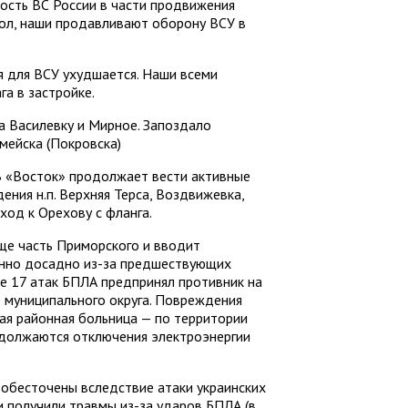
ость ВС России в части продвижения
скол, наши продавливают оборону ВСУ в
я для ВСУ ухудшается. Наши всеми
а в застройке.
а Василевку и Мирное. Запоздало
мейска (Покровска)
В «Восток» продолжает вести активные
ния н.п. Верхняя Терса, Воздвижевка,
ход к Орехову с фланга.
ще часть Приморского и вводит
бенно досадно из-за предшествующих
ее 17 атак БПЛА предпринял противник на
 муниципального округа. Повреждения
ая районная больница — по территории
одолжаются отключения электроэнергии
 обесточены вследствие атаки украинских
и получили травмы из-за ударов БПЛА (в