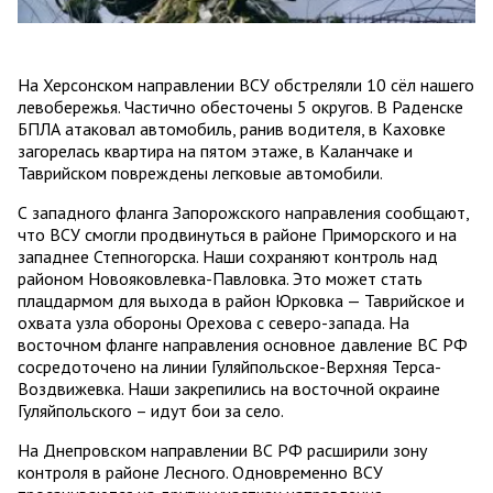
На Херсонском направлении ВСУ обстреляли 10 сёл нашего
левобережья. Частично обесточены 5 округов. В Раденске
БПЛА атаковал автомобиль, ранив водителя, в Каховке
загорелась квартира на пятом этаже, в Каланчаке и
Таврийском повреждены легковые автомобили.
С западного фланга Запорожского направления сообщают,
что ВСУ смогли продвинуться в районе Приморского и на
западнее Степногорска. Наши сохраняют контроль над
районом Новояковлевка-Павловка. Это может стать
плацдармом для выхода в район Юрковка — Таврийское и
охвата узла обороны Орехова с северо-запада. На
восточном фланге направления основное давление ВС РФ
сосредоточено на линии Гуляйпольское-Верхняя Терса-
Воздвижевка. Наши закрепились на восточной окраине
Гуляйпольского – идут бои за село.
На Днепровском направлении ВС РФ расширили зону
контроля в районе Лесного. Одновременно ВСУ