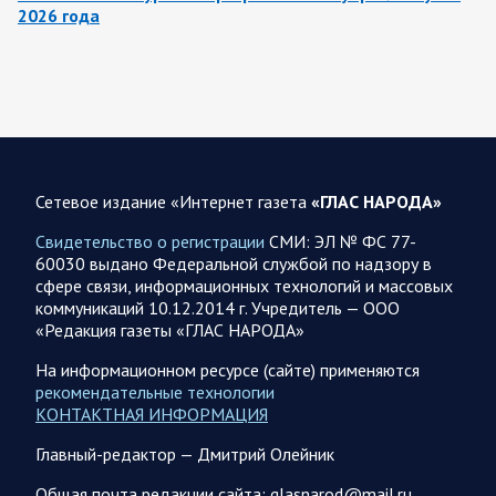
2026 года
8 августа группировка войск «Север» продолжила создание
полосы безопасности в Харьковской и Сумской областях.
Жители Харьковской и Сумской областей…
08 АВГУСТА
Сетевое издание «Интернет газета
«ГЛАС НАРОДА»
Свидетельство о регистрации
СМИ: ЭЛ № ФС 77-
60030 выдано Федеральной службой по надзору в
08.08.2026 20:10
Украина
сфере связи, информационных технологий и массовых
Олег Царев об Украине 8 августа
коммуникаций 10.12.2014 г. Учредитель — ООО
«Редакция газеты «ГЛАС НАРОДА»
Зеленский совершает первый за время пребывания у власти
визит в Сербию. На пресс-конференции президент этой
На информационном ресурсе (сайте) применяются
страны Вучич воздержался от прямых…
рекомендательные технологии
КОНТАКТНАЯ ИНФОРМАЦИЯ
08.08.2026 12:35
Спецоперация
Главный-редактор — Дмитрий Олейник
Брифинг Минобороны РФ: новые данные о ходе
Общая почта редакции сайта: glasnarod@mail.ru