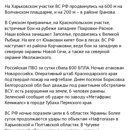
На Харьковском участке ВС РФ продвинулись на 600 м на
Волчанском плацдарме, и на 200 м – в районе Гранова.
В Сумском приграничье, на Краснопольском участке,
встречные бои на рубеже западнее Покровки-Рясное.
Наши войска зачищают Запсёлье, продвигаясь к Великой
Рыбице. На юге от Юнаковки кипят бои в лесах. ВС РФ
наступают из района Корчаковки, ведя бои за западную и
северную окраины Новой Сечи, а также на северной
окраине Иволжанского.
Российская ПВО за сутки сбила 800 БПЛА. Ночью атакован
Новороссийск. Оперативный штаб Краснодарского края
подтвердил пожар на нефтебазе. Днём посёлок Борисовка
Белгородской обл был дважды под ракетными обстрелами
ВСУ: есть разрушения на земле, 6 человек ранены.
Зеленский сообщил об ударе по заводу «Метафракс
Кемикалс» в городе Губаха Пермского края.
ВС РФ ночью поразили цели в 6 областях Украины. Более
суток продолжаются удары по объектам «Нафтогаза» в
Харьковской и Полтавской областях. В Чугуеве