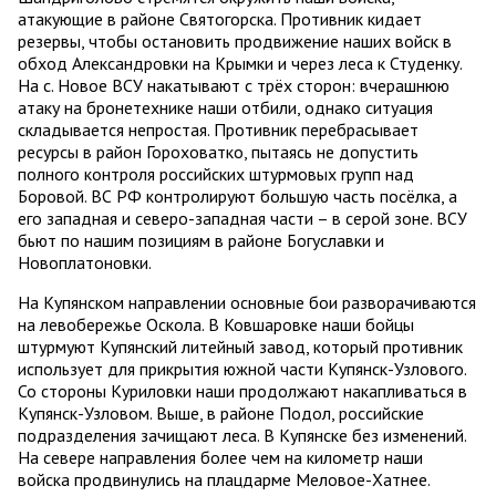
атакующие в районе Святогорска. Противник кидает
резервы, чтобы остановить продвижение наших войск в
обход Александровки на Крымки и через леса к Студенку.
На с. Новое ВСУ накатывают с трёх сторон: вчерашнюю
атаку на бронетехнике наши отбили, однако ситуация
складывается непростая. Противник перебрасывает
ресурсы в район Гороховатко, пытаясь не допустить
полного контроля российских штурмовых групп над
Боровой. ВС РФ контролируют большую часть посёлка, а
его западная и северо-западная части – в серой зоне. ВСУ
бьют по нашим позициям в районе Богуславки и
Новоплатоновки.
На Купянском направлении основные бои разворачиваются
на левобережье Оскола. В Ковшаровке наши бойцы
штурмуют Купянский литейный завод, который противник
использует для прикрытия южной части Купянск-Узлового.
Со стороны Куриловки наши продолжают накапливаться в
Купянск-Узловом. Выше, в районе Подол, российские
подразделения зачищают леса. В Купянске без изменений.
На севере направления более чем на километр наши
войска продвинулись на плацдарме Меловое-Хатнее.