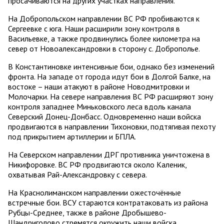
просачиваются на других участках направления.
На Добропольском направлении ВС РФ пробиваются к
Сергеевке с юга. Наши расширили зону контроля в
Васильевке, а также продвинулись более километра на
север от Новоалександровки в сторону с. Доброполье.
В Константиновке интенсивные бои, однако без изменений
фронта. На западе от города идут бои в Долгой Балке, на
востоке – наши атакуют в районе Новодмитровки и
Молочарки. На севере направления ВС РФ расширяют зону
контроля западнее Миньковского леса вдоль канала
Северский Донец-Донбасс. Одновременно наши войска
продвигаются в направлении Тихоновки, подтягивая пехоту
под прикрытием артиллерии и БПЛА.
На Северском направлении ДРГ противника уничтожена в
Никифоровке. ВС РФ продвигаются около Каленик,
охватывая Рай-Александровку с севера.
На Краснолиманском направлении ожесточённые
встречные бои. ВСУ стараются контратаковать из района
Рубцы-Среднее, также в районе Дробышево-
Шандриголово стремятся окружить наши войска,