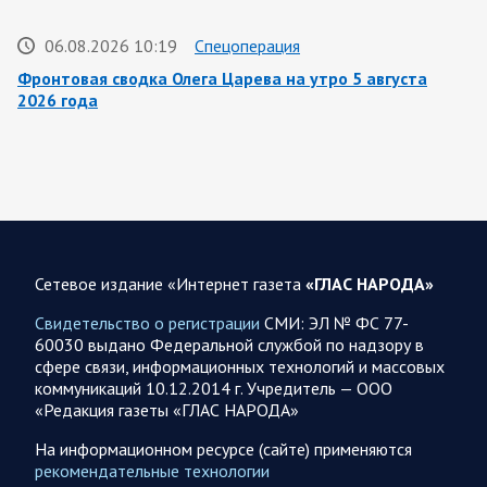
06.08.2026 10:19
Спецоперация
Фронтовая сводка Олега Царева на утро 5 августа
2026 года
За ночь силами ПВО перехвачены и уничтожены 605
украинских БПЛА: БПЛА сбивали над территориями
Белгородской, Брянской, Владимирской, Воронежской,
Калужской, Курской,…
06.08.2026 07:53
Белгородская область
Сетевое издание «Интернет газета
«ГЛАС НАРОДА»
Украинские террористы продолжают убивать мирное
население приграничных районов. Данные на 6 августа
Свидетельство о регистрации
СМИ: ЭЛ № ФС 77-
60030 выдано Федеральной службой по надзору в
За прошедшие сутки армия трусов и убийц, будучи не в
сфере связи, информационных технологий и массовых
силах ничего противопоставить на поле боя, атаковала
коммуникаций 10.12.2014 г. Учредитель — ООО
гражданское население Белгородской…
«Редакция газеты «ГЛАС НАРОДА»
На информационном ресурсе (сайте) применяются
06.08.2026 07:49
Спецоперация
рекомендательные технологии