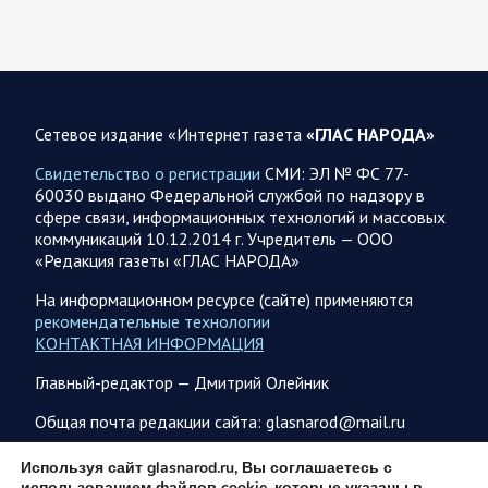
меры в отношении тех, кто уехал за…
08.08.2026 07:43
Белгородская область
Украинские террористы продолжают убивать мирное
население приграничных районов. Данные на 8 августа
Сетевое издание «Интернет газета
«ГЛАС НАРОДА»
За прошедшие сутки армия трусов и убийц, будучи не в
Свидетельство о регистрации
СМИ: ЭЛ № ФС 77-
силах ничего противопоставить на поле боя, атаковала
60030 выдано Федеральной службой по надзору в
гражданское население Белгородской…
сфере связи, информационных технологий и массовых
коммуникаций 10.12.2014 г. Учредитель — ООО
«Редакция газеты «ГЛАС НАРОДА»
08.08.2026 06:51
Спецоперация
Сводка на утро 8 августа 2026 года от Двух майоров
На информационном ресурсе (сайте) применяются
рекомендательные технологии
Ночью ВС России ударили ракетным вооружением по
КОНТАКТНАЯ ИНФОРМАЦИЯ
Киеву. Также прилетело по объектам в Днепровской,
Сумской и Одесской областям. Ранее поражены…
Главный-редактор — Дмитрий Олейник
Общая почта редакции сайта: glasnarod@mail.ru
08.08.2026 06:48
Курская область
ПОДПИСКА
Используя сайт glasnarod.ru, Вы соглашаетесь с
Обстановка в Курском приграничье на утро 8 августа
использованием файлов cookie, которые указаны в