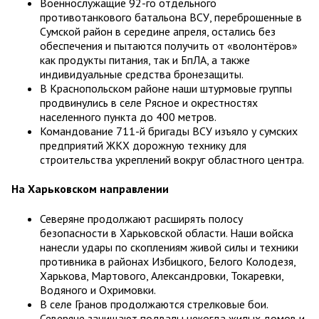
Военнослужащие 92-го отдельного
противотанкового батальона ВСУ, переброшенные в
Сумской район в середине апреля, остались без
обеспечения и пытаются получить от «волонтёров»
как продукты питания, так и БпЛА, а также
индивидуальные средства бронезащиты.
В Краснопольском районе наши штурмовые группы
продвинулись в селе Рясное и окрестностях
населенного пункта до 400 метров.
Командование 711-й бригады ВСУ изъяло у сумских
предприятий ЖКХ дорожную технику для
строительства укреплений вокруг областного центра.
На Харьковском направлении
Северяне продолжают расширять полосу
безопасности в Харьковской области. Наши войска
нанесли удары по скоплениям живой силы и техники
противника в районах Избицкого, Белого Колодезя,
Харькова, Мартового, Александровки, Токаревки,
Водяного и Охримовки.
В селе Гранов продолжаются стрелковые бои.
Северяне зачищают подвалы некогда жилых домов и