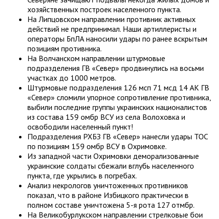
хозяйственных построек населенного пункта.
На Липцовском направлении противник активных
действий не предпринимал. Наши артиллеристы и
операторы БпЛА наносили удары по ранее вскрытым
позициям противника.
На Волчанском направлении штурмовые
подразделения ГВ «Север» продвинулись на восьми
участках до 1000 метров.
Штурмовые подразделения 126 мсп 71 мсд 14 АК ГВ
«Север» сломили упорное сопротивление противника,
выбили последние группы украинских националистов
из состава 159 омбр ВСУ из села Волоховка и
освободили населенный пункт!
Подразделения РХБЗ ГВ «Север» нанесли удары ТОС
по позициям 159 омбр ВСУ в Охримовке.
Из западной части Охримовки деморализованные
украинские солдаты сбежали вглубь населенного
пункта, где укрылись в погребах.
Анализ некрологов уничтоженных противников
показал, что в районе Избицкого практически в
полном составе уничтожена 5-я рота 127 отмбр.
На Великобурлукском направлении стрелковые бои