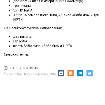
две ББМ («Тиса» и американская «Хамви)»;
три пикапа;
15 ПУ БпЛА;
42 БпЛА самолетного типа, 28 типа «Баба Яга» и три
НРТК.
На Великобурлукском направлении:
два пикапа;
ПУ БпЛА;
шесть БпЛА типа «Баба Яга» и НРТК.
Северный ветер
20.05.2026 06:45
Поделиться в социальных сетях