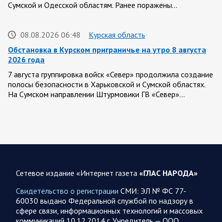
Сумской и Одесской областям. Ранее поражены…
08.08.2026 06:48
Курская область
Обстановка в Курском приграничье на утро 8 августа
2026 года
7 августа группировка войск «Север» продолжила создание
полосы безопасности в Харьковской и Сумской областях.
На Сумском направлении Штурмовики ГВ «Север»…
07 АВГУСТА
Сетевое издание «Интернет газета
«ГЛАС НАРОДА»
07.08.2026 21:12
Украина
Олег Царев об Украине к исходу 7 августа 2026 года
Свидетельство о регистрации
СМИ: ЭЛ № ФС 77-
60030 выдано Федеральной службой по надзору в
По данным украинского центра «Социс», во втором туре
сфере связи, информационных технологий и массовых
выборов Зеленский разгромно проигрывает любому из трёх
коммуникаций 10.12.2014 г. Учредитель — ООО