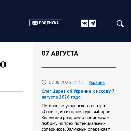
ПОДПИСКА
07 АВГУСТА
о
07.08.2026 21:12
Украина
Олег Царев об Украине к исходу 7
августа 2026 года
По данным украинского центра
«Социс», во втором туре выборов
Зеленский разгромно проигрывает
любому из трёх потенциальных
соперников. Залужный опережает