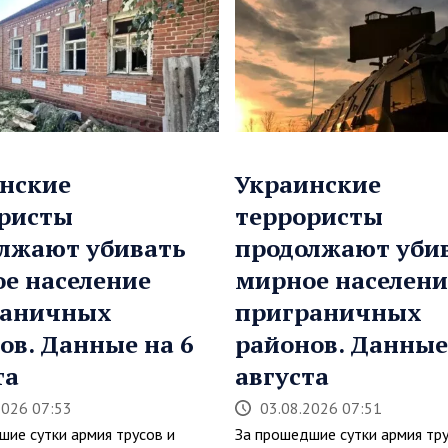
нские
Украинские
ристы
террористы
лжают убивать
продолжают уби
е население
мирное населени
раничных
приграничных
ов. Данные на 6
районов. Данные
та
августа
2026 07:53
03.08.2026 07:51
шие сутки армия трусов и
За прошедшие сутки армия тру