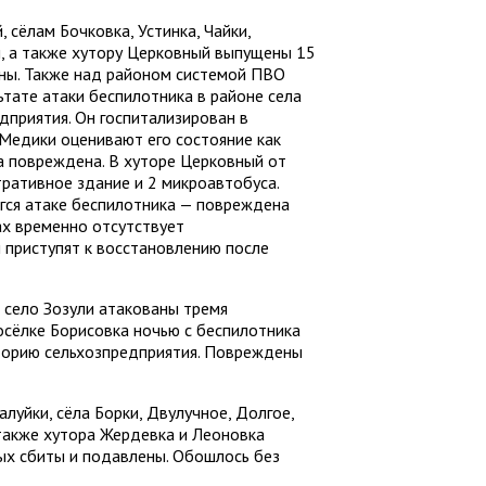
 сёлам Бочковка, Устинка, Чайки,
, а также хутору Церковный выпущены 15
ены. Также над районом системой ПВО
ьтате атаки беспилотника в районе села
дприятия. Он госпитализирован в
 Медики оценивают его состояние как
а повреждена. В хуторе Церковный от
ативное здание и 2 микроавтобуса.
гся атаке беспилотника — повреждена
ах временно отсутствует
 приступят к восстановлению после
 село Зозули атакованы тремя
посёлке Борисовка ночью с беспилотника
торию сельхозпредприятия. Повреждены
луйки, сёла Борки, Двулучное, Долгое,
 также хутора Жердевка и Леоновка
ых сбиты и подавлены. Обошлось без