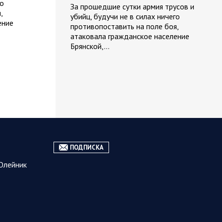
го
За прошедшие сутки армия трусов и
,
убийц, будучи не в силах ничего
ение
противопоставить на поле боя,
атаковала гражданское население
Брянской,…
07.08.2026
Курская
06:42
область
Обстановка в Курском
приграничье на утро 7 августа
2026 года
6 августа группировка войск «Север»
продолжила создание полосы
ПОДПИСКА
безопасности в Харьковской и
Олейник
Сумской областях. В Черниговской
области жители приграничных…
06 АВГУСТА