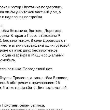
овка и хутор Плотвянка подверглись
вка огнём уничтожен частный дом, в
 и надворная постройка.
ге
, сёла Безымено, Глотово, Дорогощь,
роевка-Вторая и Пороз атакованы 9
1 беспилотником. В селе Дорогощь от
а месте атаки повреждены один грузовой
ороне от атак двух беспилотников
, одна квартира в МКД и социальный
томобиль.
еспилотника. Последствий нет.
руга и Прилесье, а также сёла Вязовое,
лись 6 обстрелам с применением 26
 5 из которых сбиты. Без последствий.
 Пристань, сёлам Белянка,