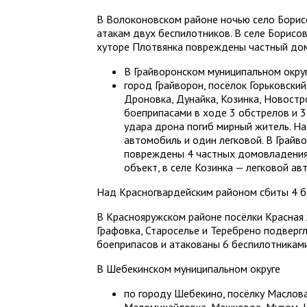
В Волоконовском районе ночью село Борис
атакам двух беспилотников. В селе Борисо
хуторе Плотвянка повреждены частный дом
В Грайворонском муниципальном окру
город Грайворон, посёлок Горьковский
Дроновка, Дунайка, Козинка, Новост
боеприпасами в ходе 3 обстрелов и 3
удара дрона погиб мирный житель. Н
автомобиль и один легковой. В Грайв
повреждены 4 частных домовладения
объект, в селе Козинка — легковой ав
Над Красногвардейским районом сбиты 4 б
В Краснояружском районе посёлки Красная Я
Графовка, Староселье и Теребрено подверг
боеприпасов и атакованы 6 беспилотниками,
В Шебекинском муниципальном округе
по городу Шебекино, посёлку Маслова