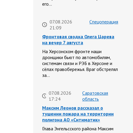
его…
07.08.2026
Спецоперация
21:09
Фронтовая сводка Олега Царева
на вечер 7 августа
На Херсонском фронте наши
дронщики бьют по автомобилям,
системам связи и РЭБ в Херсоне и
сёлах правобережья. Враг обстрелял
за…
07.08.2026
Саратовская
17:24
область
Максим Леонов рассказал о
тушении пожара на территории
полигона АО «Ситиматик»
Глава Энгельсского района Максим