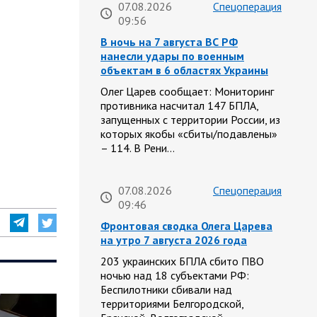
07.08.2026
Спецоперация
09:56
В ночь на 7 августа ВС РФ
нанесли удары по военным
объектам в 6 областях Украины
Олег Царев сообщает: Мониторинг
противника насчитал 147 БПЛА,
запущенных с территории России, из
которых якобы «сбиты/подавлены»
– 114. В Рени…
07.08.2026
Спецоперация
09:46
Фронтовая сводка Олега Царева
на утро 7 августа 2026 года
203 украинских БПЛА сбито ПВО
ночью над 18 субъектами РФ:
Беспилотники сбивали над
территориями Белгородской,