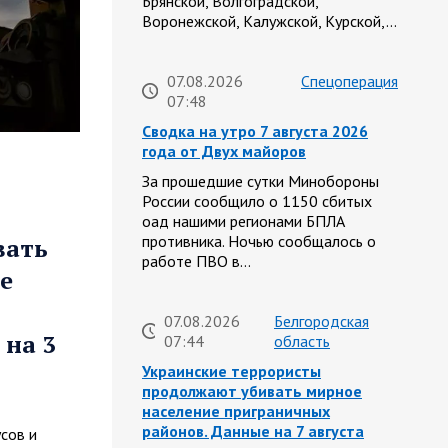
Брянской, Волгоградской,
Воронежской, Калужской, Курской,…
07.08.2026
Спецоперация
07:48
Сводка на утро 7 августа 2026
года от Двух майоров
За прошедшие сутки Минобороны
России сообщило о 1150 сбитых
оад нашими регионами БПЛА
противника. Ночью сообщалось о
вать
работе ПВО в…
е
07.08.2026
Белгородская
 на 3
07:44
область
Украинские террористы
продолжают убивать мирное
население приграничных
районов. Данные на 7 августа
сов и