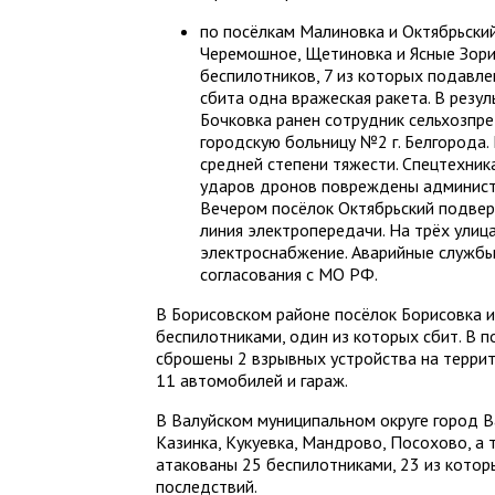
по посёлкам Малиновка и Октябрьский,
Черемошное, Щетиновка и Ясные Зори
беспилотников, 7 из которых подавл
сбита одна вражеская ракета. В резул
Бочковка ранен сотрудник сельхозпре
городскую больницу №2 г. Белгорода.
средней степени тяжести. Спецтехник
ударов дронов повреждены администр
Вечером посёлок Октябрьский подвер
линия электропередачи. На трёх улиц
электроснабжение. Аварийные службы
согласования с МО РФ.
В Борисовском районе посёлок Борисовка и
беспилотниками, один из которых сбит. В 
сброшены 2 взрывных устройства на терри
11 автомобилей и гараж.
В Валуйском муниципальном округе город Ва
Казинка, Кукуевка, Мандрово, Посохово, а
атакованы 25 беспилотниками, 23 из котор
последствий.