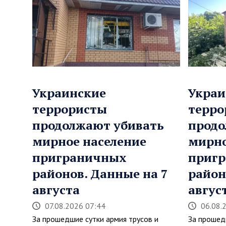
Украинские
Украи
террористы
терро
продолжают убивать
продо
мирное население
мирно
приграничных
приг
районов. Данные на 7
район
августа
авгус
07.08.2026 07:44
06.08.
За прошедшие сутки армия трусов и
За прошед