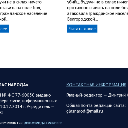
учи не в силах ничего
убийц, будучи не в силах ниче
ставить на поле боя,
противопоставить на поле боя
 гражданское население
атаковала гражданское насел
ской…
Белгородской…
алее
Читать далее
ЛАС НАРОДА»
КОНТАКТНАЯ ИНФОРМАЦИЯ
 № ФС 77-60030 выдано
Главный-редактор — Дмитрий 
фере связи, информационных
Общая почта редакции сайта:
10.12.2014 г. Учредитель —
glasnarod@mail.ru
А»
применяются
рекомендательные