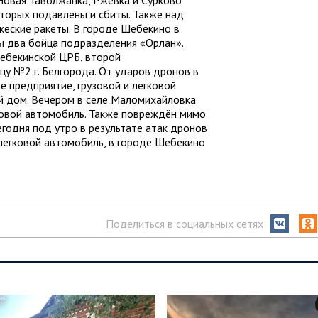
овая Таволжанка, Ржевка и Сурково
оторых подавлены и сбиты. Также над
жеские ракеты. В городе Шебекино в
ы два бойца подразделения «Орлан».
ебекинской ЦРБ, второй
цу №2 г. Белгорода. От ударов дронов в
 предприятие, грузовой и легковой
ый дом. Вечером в селе Маломихайловка
ковой автомобиль. Также повреждён мимо
годня под утро в результате атак дронов
легковой автомобиль, в городе Шебекино
Поделиться в социальных сетях