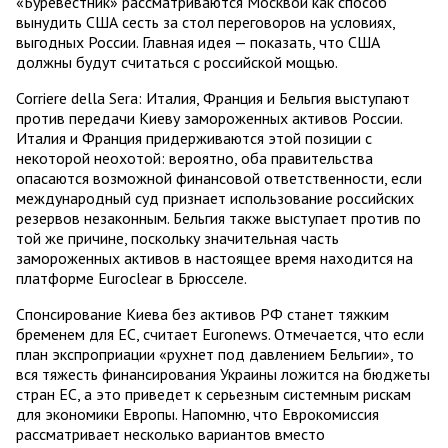
«Буревестник» рассматриваются Москвой как способ
вынудить США сесть за стол переговоров на условиях,
выгодных России. Главная идея — показать, что США
должны будут считаться с российской мощью.
Corriere della Sera: Италия, Франция и Бельгия выступают
против передачи Киеву замороженных активов России.
Италия и Франция придерживаются этой позиции с
некоторой неохотой: вероятно, оба правительства
опасаются возможной финансовой ответственности, если
международный суд признает использование российских
резервов незаконным. Бельгия также выступает против по
той же причине, поскольку значительная часть
замороженных активов в настоящее время находится на
платформе Euroclear в Брюсселе.
Спонсирование Киева без активов РФ станет тяжким
бременем для ЕС, считает Euronews. Отмечается, что если
план экспроприации «рухнет под давлением Бельгии», то
вся тяжесть финансирования Украины ложится на бюджеты
стран ЕС, а это приведет к серьезным системным рискам
для экономики Европы. Напомню, что Еврокомиссия
рассматривает несколько вариантов вместо