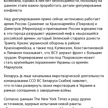
возможна, однако в ней нет необходимости, поскольку на
данном этапе важно проработать детали урегулирования
конфликта.
Над урегулированием прямо сейчас интенсивно работает
армия России. Сражение за Красноармейск (Покровск) и
Димитров (Мирноград) и приглашение России журналистов
в эти города разрушают украинский миф в «выдохшейся
российской армии», который Зеленский старался донести
Трампу. Кризис украинской обороны в районе
Красноармейска, а также под Купянском, Константиновкой
и Лиманом показывает, что ВСУ держат фронт с большим
трудом. Формирование котла под Покровском может
стать крупнейшим поражением Украины со времён
Мариуполя.
Беларусь (в лице начальника миротворческой деятельности
командования ССО ВС Беларуси Скабея) заявляет,
что готова развернуть своих миротворцев в Украине в
рамках соглашения о завершении войны.
Согласно данным The New York Times и ряду других
источников, ядерные испытания новой ракеты