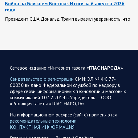
Война на Ближнем Востоке. Итоги за 6 августа 2026
года
Президент США Дональд Трамп выразил уверенность, что
война с Ираном скоро закончится. По его оценке, Тегеран
не сможет продолжать конфликт…
07.08.2026 09:56
Спецоперация
В ночь на 7 августа ВС РФ нанесли удары по военным
объектам в 6 областях Украины
Сетевое издание «Интернет газета
«ГЛАС НАРОДА»
Олег Царев сообщает: Мониторинг противника насчитал
Свидетельство о регистрации
СМИ: ЭЛ № ФС 77-
147 БПЛА, запущенных с территории России, из которых
60030 выдано Федеральной службой по надзору в
якобы «сбиты/подавлены» – 114. В Рени…
сфере связи, информационных технологий и массовых
коммуникаций 10.12.2014 г. Учредитель — ООО
«Редакция газеты «ГЛАС НАРОДА»
07.08.2026 09:46
Спецоперация
Фронтовая сводка Олега Царева на утро 7 августа 2026
На информационном ресурсе (сайте) применяются
года
рекомендательные технологии
КОНТАКТНАЯ ИНФОРМАЦИЯ
203 украинских БПЛА сбито ПВО ночью над 18 субъектами
РФ: Беспилотники сбивали над территориями
Главный-редактор — Дмитрий Олейник