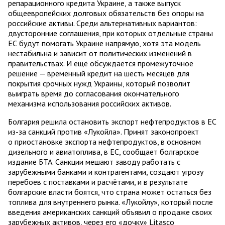
репарационного кредита Украине, а также выпуск
общеевропейских долговых обязательств без опоры на
российские активы. Среди альтернативных вариантов:
двусторонние соглашения, при которых отдельные страны
ЕС будут помогать Украине напрямую, хотя эта модель
нестабильна и зависит от политических изменений в
правительствах. И ещё обсуждается промежуточное
решение — временный кредит на шесть месяцев для
покрытия срочных нужд Украины, который позволит
выиграть время до согласования окончательного
механизма использования российских активов.
Болгария решила остановить экспорт нефтепродуктов в ЕС
из-за санкций против «Лукойла». Принят законопроект
о приостановке экспорта нефтепродуктов, в основном
дизельного и авиатоплива, в ЕС, сообщает болгарское
издание БТА. Санкции мешают заводу работать с
зарубежными банками и контрагентами, создают угрозу
перебоев с поставками и расчётами, и в результате
болгарские власти боятся, что страна может остаться без
топлива для внутреннего рынка. «Лукойлу», который после
введения американских санкций объявил о продаже своих
зарубежных активов, через его «дочку» Litasco