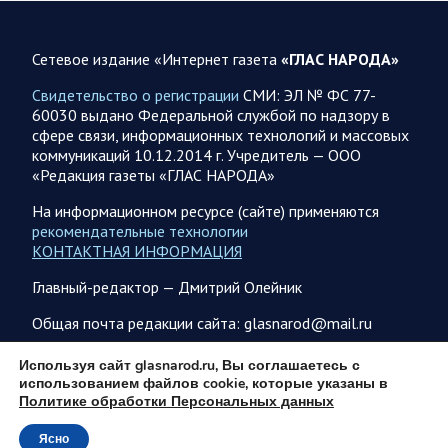
Сетевое издание «Интернет газета
«ГЛАС НАРОДА»
06.08.2026 12:52
Спецоперация
Брифинг Минобороны РФ: новые данные о ходе
Свидетельство о регистрации
СМИ: ЭЛ № ФС 77-
спецоперации 6 августа 2026 года
60030 выдано Федеральной службой по надзору в
сфере связи, информационных технологий и массовых
Новую информацию о ходе проведения ВС РФ
коммуникаций 10.12.2014 г. Учредитель — ООО
специальной военной операции на 6 августа предоставили
«Редакция газеты «ГЛАС НАРОДА»
представители группировок «Север», «Запад», «Центр»,
«Юг»…
На информационном ресурсе (сайте) применяются
рекомендательные технологии
КОНТАКТНАЯ ИНФОРМАЦИЯ
06.08.2026 12:36
Спецоперация
Главный-редактор — Дмитрий Олейник
Сводка военных действий от Минобороны РФ 6
августа. Коротко
Общая почта редакции сайта: glasnarod@mail.ru
Российские вооруженные силы нанесли удары по
инфраструктуре и логистическим узлам, задействованным
ПОДПИСКА
Используя сайт glasnarod.ru, Вы соглашаетесь с
ВСУ, в течение суток. Потери украинской стороны,
использованием файлов cookie, которые указаны в
вызванные…
Политике обработки Персональных данных
Ясно
© 2013 - 2026