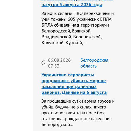
на утро 5 августа 2026 года
За ночь силами ПВО перехвачены и
уничтожены 605 украинских БПЛА:
БПЛА сбивали над территориями
Белгородской, Брянской,
Владимирской, Воронежской,
Калужской, Курской,…
06.08.2026
Белгородская
07:53
область
Украинские террористы
продолжают убивать мирное
население приграничных
районов. Данные на 6 августа
За прошедшие сутки армия трусов и
убийц, будучи не в силах ничего
противопоставить на поле боя,
атаковала гражданское население
Белгородской…