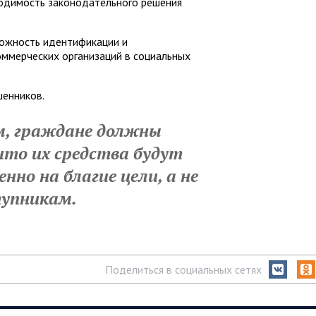
одимость законодательного решения
можность идентификации и
оммерческих организаций в социальных
шенников.
м, граждане должны
что их средства будут
нно на благие цели, а не
тупникам.
Поделиться в социальных сетях