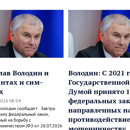
лав Володин и
Володин: С 2021 
нтах и сим-
Государственной
х
Думой принято 1
федеральных зак
2026 08:04
Володин сообщает: Завтра
направленных н
силу федеральный закон,
противодействи
ный на борьбу с
нничеством (ФЗ от 26.07.2026
мошенничеству