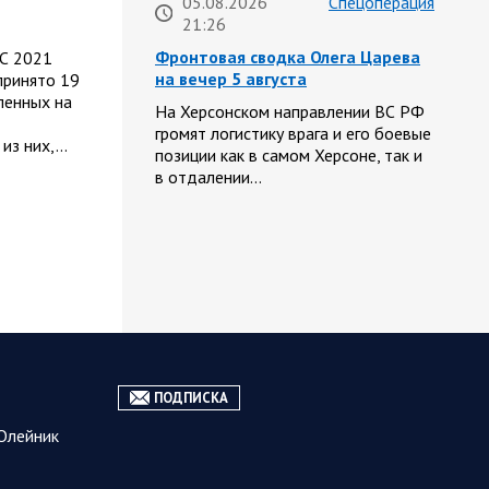
05.08.2026
Спецоперация
21:26
Фронтовая сводка Олега Царева
 С 2021
на вечер 5 августа
принято 19
ленных на
На Херсонском направлении ВС РФ
громят логистику врага и его боевые
 из них,…
позиции как в самом Херсоне, так и
в отдалении…
05.08.2026
Спецоперация
13:20
Брифинг Минобороны РФ: новые
данные о ходе спецоперации 5
августа 2026 года
Новую информацию о ходе
проведения ВС РФ специальной
ПОДПИСКА
военной операции на 5 августа
Олейник
предоставили представители
группировок «Север», «Запад»,
«Центр», «Юг»…