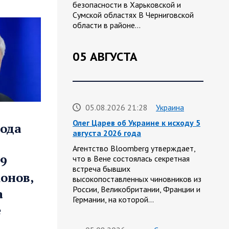
безопасности в Харьковской и
Сумской областях В Черниговской
области в районе…
05 АВГУСТА
05.08.2026 21:28
Украина
Олег Царев об Украине к исходу 5
года
августа 2026 года
Агентство Bloomberg утверждает,
9
что в Вене состоялась секретная
встреча бывших
онов,
высокопоставленных чиновников из
России, Великобритании, Франции и
а
Германии, на которой…
е