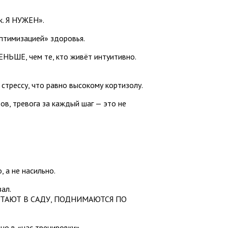
к. Я НУЖЕН».
оптимизацией» здоровья.
НЬШЕ, чем те, кто живёт интуитивно.
трессу, что равно высокому кортизолу.
ов, тревога за каждый шаг — это не
 а не насильно.
ал.
ОТАЮТ В САДУ, ПОДНИМАЮТСЯ ПО
но в «час тренировки».