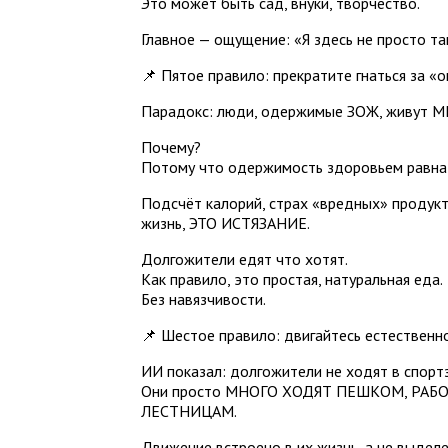
Это может быть сад, внуки, творчество.
Главное — ощущение: «Я здесь не просто та
📌 Пятое правило: прекратите гнаться за «
Парадокс: люди, одержимые ЗОЖ, живут МЕ
Почему?
Потому что одержимость здоровьем равна с
Подсчёт калорий, страх «вредных» продукт
жизнь, ЭТО ИСТЯЗАНИЕ.
Долгожители едят что хотят.
Как правило, это простая, натуральная еда.
Без навязчивости.
📌 Шестое правило: двигайтесь естественно,
ИИ показал: долгожители не ходят в спортз
Они просто МНОГО ХОДЯТ ПЕШКОМ, РАБ
ЛЕСТНИЦАМ.
Движение встроено в их жизнь, а не выделе