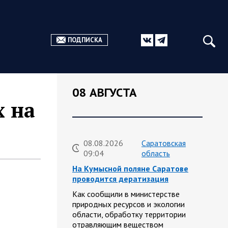
ПОДПИСКА
08 АВГУСТА
х на
08.08.2026
Саратовская
09:04
область
На Кумысной поляне Саратове
проводится дератизация
Как сообщили в министерстве
природных ресурсов и экологии
области, обработку территории
отравляющим веществом