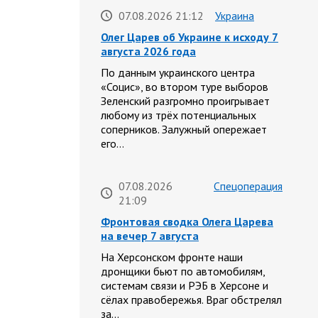
07.08.2026 21:12
Украина
Олег Царев об Украине к исходу 7
августа 2026 года
По данным украинского центра
«Социс», во втором туре выборов
Зеленский разгромно проигрывает
любому из трёх потенциальных
соперников. Залужный опережает
его…
07.08.2026
Спецоперация
21:09
Фронтовая сводка Олега Царева
на вечер 7 августа
На Херсонском фронте наши
дронщики бьют по автомобилям,
системам связи и РЭБ в Херсоне и
сёлах правобережья. Враг обстрелял
за…