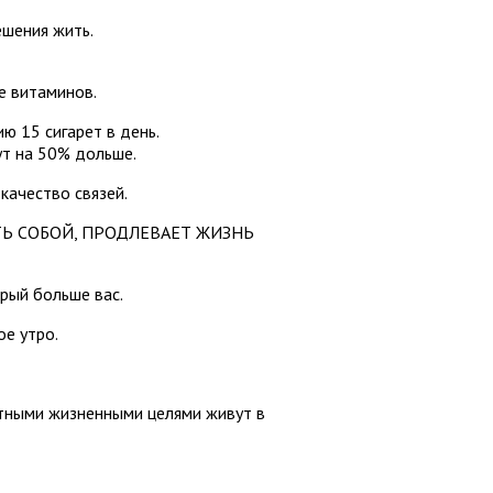
ешения жить.
е витаминов.
ю 15 сигарет в день.
ут на 50% дольше.
качество связей.
Ь СОБОЙ, ПРОДЛЕВАЕТ ЖИЗНЬ
орый больше вас.
ое утро.
ятными жизненными целями живут в