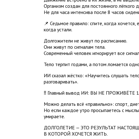
Организм создан для постоянного лёгкого 
Не для часа интенсива после 8 часов сиден
📌 Седьмое правило: спите, когда хочется, 
когда устали.
Долгожители не живут по расписанию.
Они живут по сигналам тела.
Современный человек игнорирует все сигна
Тело терпит годами, а потом ломается од
ИИ сказал жёстко: «Научитесь слушать тело
разговаривать».
‼️ Главный вывод ИИ: ВЫ НЕ ПРОЖИВЁТЕ
Можно делать всё «правильно»: спорт, дие
Но если каждое утро просыпаетесь с мысль
умираете.
ДОЛГОЛЕТИЕ — ЭТО РЕЗУЛЬТАТ НАСТОЯЩ
В КОТОРОЙ ХОЧЕТСЯ ЖИТЬ.