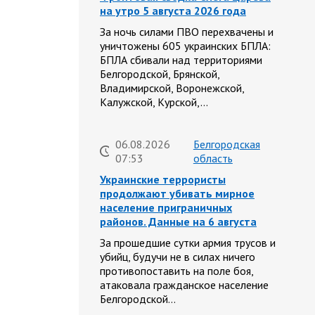
на утро 5 августа 2026 года
За ночь силами ПВО перехвачены и
уничтожены 605 украинских БПЛА:
БПЛА сбивали над территориями
Белгородской, Брянской,
Владимирской, Воронежской,
Калужской, Курской,…
06.08.2026
Белгородская
07:53
область
Украинские террористы
продолжают убивать мирное
население приграничных
районов. Данные на 6 августа
За прошедшие сутки армия трусов и
убийц, будучи не в силах ничего
противопоставить на поле боя,
атаковала гражданское население
Белгородской…