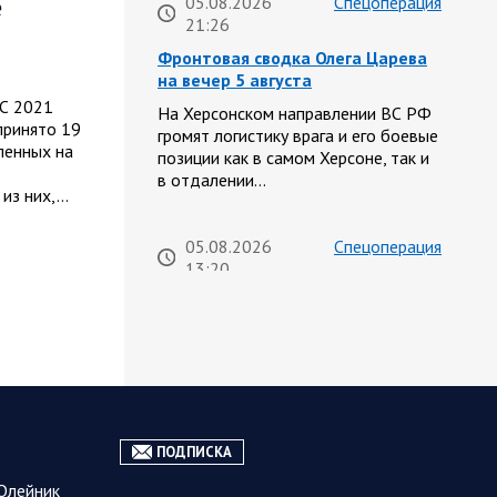
е
05.08.2026
Спецоперация
21:26
Фронтовая сводка Олега Царева
на вечер 5 августа
 С 2021
На Херсонском направлении ВС РФ
принято 19
громят логистику врага и его боевые
ленных на
позиции как в самом Херсоне, так и
в отдалении…
 из них,…
05.08.2026
Спецоперация
13:20
Брифинг Минобороны РФ: новые
данные о ходе спецоперации 5
августа 2026 года
Новую информацию о ходе
проведения ВС РФ специальной
военной операции на 5 августа
предоставили представители
ПОДПИСКА
группировок «Север», «Запад»,
Олейник
«Центр», «Юг»…