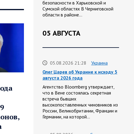
безопасности в Харьковской и
Сумской областях В Черниговской
области в районе…
05 АВГУСТА
05.08.2026 21:28
Украина
Олег Царев об Украине к исходу 5
августа 2026 года
года
Агентство Bloomberg утверждает,
что в Вене состоялась секретная
встреча бывших
высокопоставленных чиновников из
9
России, Великобритании, Франции и
онов,
Германии, на которой…
а