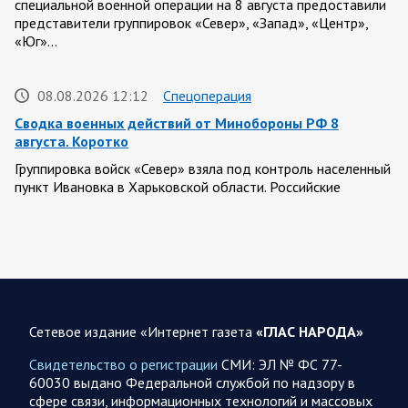
специальной военной операции на 8 августа предоставили
представители группировок «Север», «Запад», «Центр»,
«Юг»…
08.08.2026 12:12
Спецоперация
Сводка военных действий от Минобороны РФ 8
августа. Коротко
Группировка войск «Север» взяла под контроль населенный
пункт Ивановка в Харьковской области. Российские
вооруженные силы за последние сутки поразили…
08.08.2026 10:09
Спецоперация
В ночь 8 августа ВС РФ нанесли удары по объектам в 8
областях Украины
Сетевое издание «Интернет газета
«ГЛАС НАРОДА»
Олег Царев сообщает: Мониторинг противника насчитал
151 БПЛА, запущенный с территории России, из которых
Свидетельство о регистрации
СМИ: ЭЛ № ФС 77-
якобы «сбиты/подавлены» – 135. В Киеве…
60030 выдано Федеральной службой по надзору в
сфере связи, информационных технологий и массовых