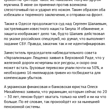
мужчина. В июне он применил против военкома
слезоточивый газ и ударил его ножом. Таким образом оба
избежали и тюремного заключения, и отправки на фронт.
Также в Одессе продолжается суд над Сергеем Шалаевым,
застрелившим известного нациста Ганула. И обвинение, и
защита изображают дело так, будто Шалаев действовал
по указке российских спецслужб, но думал, что выполняет
задание СБУ. Правда, заказчик так и не идентифицирован.
Заместитель председателя наблюдательного совета
«Укрзализныци» Лещенко заявил в Верховной Раде, что у
железной дороги исчерпаны все ресурсы, и скоро она
может встать. Грузовые перевозки упали почти на 50%, и
необходимо 16 миллиардов гривен из госбюджета для
компенсации убытков.
А украинская финансовая и банковская юристка Олеся
Михайленко заявила, что украинцам, которым сейчас по 20
– 30 лет, пенсии будет хватать только на хлеб и ни на что
больше. По её словам, так произойдёт из-за нынешней
пенсионной системы.