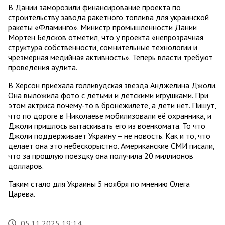
В Дании заморозили финансирование проекта по
строительству завода ракетного топлива для украинской
ракеты «Фламинго». Министр промышленности Дании
Мортен Бёдсков отметил, что у проекта «непрозрачная
структура собственности, сомнительные технологии и
чрезмерная медийная активность». Теперь власти требуют
проведения аудита.
В Херсон приехала голливудская звезда Анджелина Джоли.
Она выложила фото с детьми и детскими игрушками. При
этом актриса почему-то в бронежилете, а дети нет. Пишут,
что по дороге в Николаеве мобилизовали её охранника, и
Джоли пришлось вытаскивать его из военкомата. То что
Джоли поддерживает Украину – не новость. Как и то, что
делает она это небескорыстно. Американские СМИ писали,
что за прошлую поездку она получила 20 миллионов
долларов.
Таким стало для Украины 5 ноября по мнению Олега
Царева.
05.11.2025 19:14