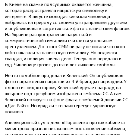
В Киеве на скамье подсудимых окажется женщина,
которая распространяла нацистскую символику в
интернете. В августе молодая киевская чиновница
выбралась на природу со своими ультраправыми друзьями
и опубликовала в соцсетях своё фото с нацистским флагом.
На Украине распространение нацисткой и
коммунистической символики считается уголовным
преступлением. До этого СМИ ни разу не писали что кого-
либо наказали за нацистскую символику. Но поднялся
скандал, и полиция завела дело. Теперь оно передано в
суд. Чиновнице грозит до пяти лет лишения свободы.
Нечто подобное проделал и Зеленский. Он опубликовал
фото награждения нацистов из 4-й бригады нацгвардии. У
одного из них, которому Зеленский вручает награду, на
шевроне под трезубцем изображена эмблема СС. А сам
Зеленский позирует на фоне флага с эмблемой дивизии СС
«Дас Райх». Но вряд ли это заинтересует украинскую
полицию.
Апелляционный суд в деле «Порошенко против кабинета
министров» признал незаконным постановление кабмина,
которым депутатам запретили выезд за границу кроме