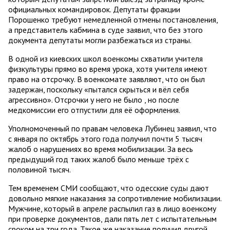
официальных командировок. Депутаты фракции
Порошенко требуют немедленной отмены постановления,
а представитель кабмина в суде заявил, что без этого
документа депутаты могли разбежаться из страны.
В одной из киевских школ военкомы схватили учителя
физкультуры прямо во время урока, хотя учителя имеют
право на отсрочку. В военкомате заявляют, что он был
задержан, поскольку «пытался скрыться и вёл себя
агрессивно». Отсрочки у него не было , но после
медкомиссии его отпустили для её оформления.
Уполномоченный по правам человека Лубинец заявил, что
с января по октябрь этого года получил почти 5 тысяч
жалоб о нарушениях во время мобилизации. За весь
предыдущий год таких жалоб было меньше трёх с
половиной тысяч.
Тем временем СМИ сообщают, что одесские суды дают
довольно мягкие наказания за сопротивление мобилизации.
Мужчине, который в апреле распылил газ в лицо военкому
при проверке документов, дали пять лет с испытательным
сроком на три года. Такое же наказание получил другой