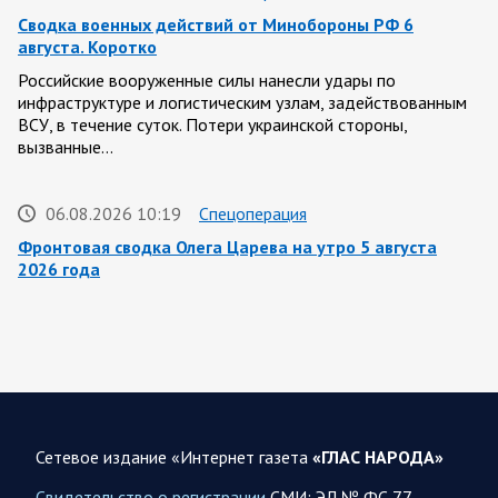
Сводка военных действий от Минобороны РФ 6
августа. Коротко
Российские вооруженные силы нанесли удары по
инфраструктуре и логистическим узлам, задействованным
ВСУ, в течение суток. Потери украинской стороны,
вызванные…
06.08.2026 10:19
Спецоперация
Фронтовая сводка Олега Царева на утро 5 августа
2026 года
За ночь силами ПВО перехвачены и уничтожены 605
украинских БПЛА: БПЛА сбивали над территориями
Белгородской, Брянской, Владимирской, Воронежской,
Калужской, Курской,…
06.08.2026 07:53
Белгородская область
Сетевое издание «Интернет газета
«ГЛАС НАРОДА»
Украинские террористы продолжают убивать мирное
население приграничных районов. Данные на 6 августа
Свидетельство о регистрации
СМИ: ЭЛ № ФС 77-