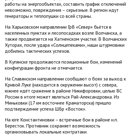
работы на энергообъектах, составить график отключений
невозможно, повреждения – серьезные. В регион идут
генераторы и теплопушки со всей страны.
На Харьковском направлении ГрВ «Север» бьётся в
населенных пунктах и лесопосадках возле Волчанска, а
также продвигается на Хатненском участке. В Волчанских
Хуторах, после удара «Солнцепеками», наши штурмовики
добились тактических успехов.
В Купянске продолжаются позиционные бои, изменений
конфигурации фронта не отмечается.
На Славянском направлении сообщают о боях за выход к
Кривой Луке (находится в окружении высот) с севера,
южнее идёт сражение в районе Никифоровки, целью ВС
России в итоге может являться Рай-Александровка. Из
Миньковки (17 км восточнее Краматорска) пришло
подтверждение успеха ШБр «Восток».
На юге Константиновки – встречные бои в районе н.п.
Бересток. Противник сохраняет возможность
организовывать локальные контратаки.