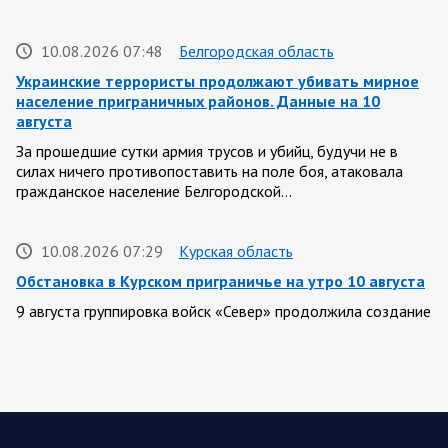
10.08.2026 07:48
Белгородская область
Украинские террористы продолжают убивать мирное
население приграничных районов. Данные на 10
августа
За прошедшие сутки армия трусов и убийц, будучи не в
силах ничего противопоставить на поле боя, атаковала
гражданское население Белгородской…
10.08.2026 07:29
Курская область
Обстановка в Курском приграничье на утро 10 августа
9 августа группировка войск «Север» продолжила создание
полосы безопасности в Харьковской и Сумской областях. В
Черниговской области сообщается о…
10.08.2026 07:24
Спецоперация
Сводка на утро 10 августа 2026 года от Двух майоров