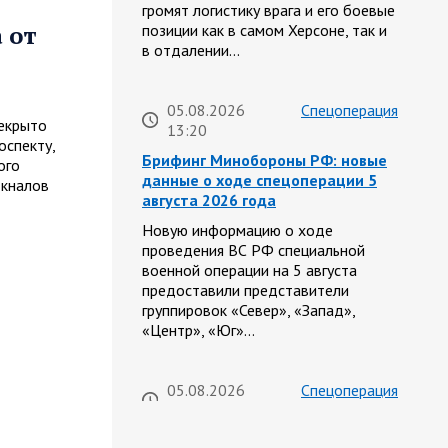
громят логистику врага и его боевые
 от
позиции как в самом Херсоне, так и
в отдалении…
05.08.2026
Спецоперация
рекрыто
13:20
спекту,
Брифинг Минобороны РФ: новые
ого
данные о ходе спецоперации 5
 кналов
августа 2026 года
Новую информацию о ходе
проведения ВС РФ специальной
военной операции на 5 августа
предоставили представители
группировок «Север», «Запад»,
«Центр», «Юг»…
05.08.2026
Спецоперация
13:11
Сводка военных действий от