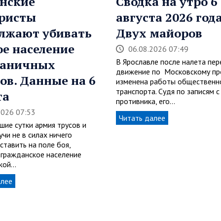
нские
Сводка на утро 6
ристы
августа 2026 года
лжают убивать
Двух майоров
е население
06.08.2026 07:49
раничных
В Ярославле после налета пе
движение по Московскому про
ов. Данные на 6
изменена работы общественн
транспорта. Судя по записям с
та
противника, его…
2026 07:53
Читать далее
шие сутки армия трусов и
учи не в силах ничего
ставить на поле боя,
 гражданское население
ской…
алее