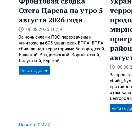
Фронтовая сводка
Украи
Олега Царева на утро 5
терро
августа 2026 года
продо
мирно
06.08.2026 10:19
За ночь силами ПВО перехвачены и
приг
уничтожены 605 украинских БПЛА: БПЛА
район
сбивали над территориями Белгородской,
Брянской, Владимирской, Воронежской,
авгус
Калужской, Курской,…
06.08.
Читать далее
За прошед
убийц, буд
противопо
атаковала
Белгород
Читать д
Новости СМИ2