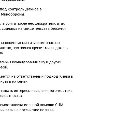
 под контроль Дачное в
в Минобороны.
ла убита после неоднократных атак
 ссылаясь на свидетельства беженки
 множество мин и взрывоопасных
нктах, противник прячет мины даже в
».
азличия командования ему и другим
овой.
деется на ответственный подход Киева в
нуть в их семьи.
итывать интересы населения юго-востока,
целостность».
 приостановка военной помощи США
и атак на российские позиции.