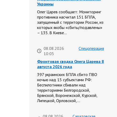
Украины
Олег Царев сообщает: Мониторинг
противника насчитал 151 БПЛА,
запущенный с территории России, из
которых якобы «сбиты/подавлены»
– 135. В Киеве…
08.08.2026
Спецоперация
10:05
Фронтовая сводка Олега Царева 8
августа 2026 года
397 украинских БПЛА сбито ПВО
ночью над 15 субъектами РФ:
Беспилотники сбивали над
территориями Белгородской,
Брянской, Воронежской, Курской,
Липецкой, Орловской,…
08.08.2026
Саратовская