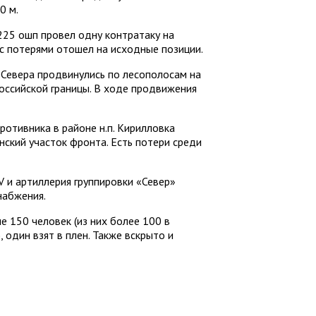
0 м.
225 ошп провел одну контратаку на
 с потерями отошел на исходные позиции.
Севера продвинулись по лесополосам на
российской границы. В ходе продвижения
отивника в районе н.п. Кирилловка
нский участок фронта. Есть потери среди
 и артиллерия группировки «Север»
набжения.
е 150 человек (из них более 100 в
 один взят в плен. Также вскрыто и