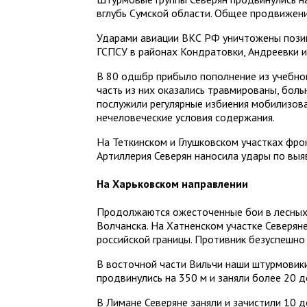
вглубь Сумской области. Общее продвижени
Ударами авиации ВКС РФ уничтожены позиц
ГСПСУ в районах Кондратовки, Андреевки и
В 80 одшбр прибыло пополнение из учебно
часть из них оказались травмированы, боль
послужили регулярные избиения мобилизов
нечеловеческие условия содержания.
На Теткинском и Глушковском участках фро
Артиллерия Северян наносила удары по выя
На Харьковском направлении
Продолжаются ожесточенные бои в лесных 
Волчанска. На Хатненском участке Северян
российской границы. Противник безуспешно
В восточной части Вильчи наши штурмовики
продвинулись на 350 м и заняли более 20 
В Лимане Северяне заняли и зачистили 10 