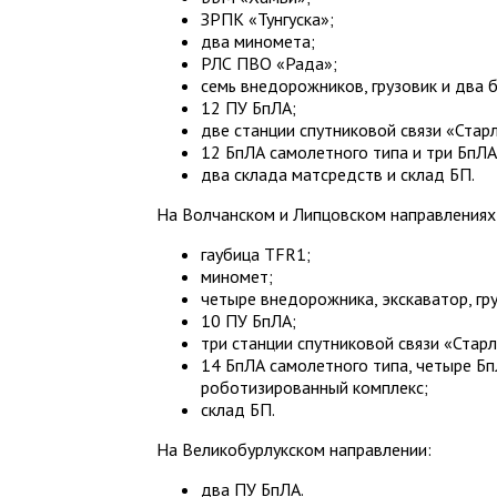
ЗРПК «Тунгуска»;
два миномета;
РЛС ПВО «Рада»;
семь внедорожников, грузовик и два б
12 ПУ БпЛА;
две станции спутниковой связи «Старл
12 БпЛА самолетного типа и три БпЛА
два склада матсредств и склад БП.
На Волчанском и Липцовском направлениях
гаубица TFR1;
миномет;
четыре внедорожника, экскаватор, гру
10 ПУ БпЛА;
три станции спутниковой связи «Старл
14 БпЛА самолетного типа, четыре Бп
роботизированный комплекс;
склад БП.
На Великобурлукском направлении:
два ПУ БпЛА.