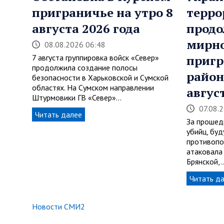
приграничье на утро 8
терро
августа 2026 года
продо
мирно
08.08.2026 06:48
7 августа группировка войск «Север»
приг
продолжила создание полосы
район
безопасности в Харьковской и Сумской
областях. На Сумском направлении
авгус
Штурмовики ГВ «Север»…
07.08.
Читать далее
За прошед
убийц, буд
противопо
атаковала
Брянской,
Читать д
Новости СМИ2