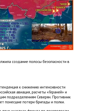
олжила создание полосы безопасности в
 тенденция к снижению интенсивности
сийская авиация, расчеты «Гераней» и
щим подразделениям Северян. Противник
ет понесшие потери бригады и полки.
а двух участках фронта по лесополосам