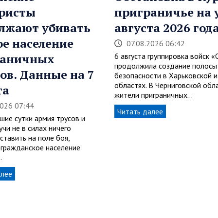
ристы
приграничье на 
лжают убивать
августа 2026 год
е население
07.08.2026 06:42
раничных
6 августа группировка войск «
продолжила создание полосы
ов. Данные на 7
безопасности в Харьковской и
областях. В Черниговской обл
та
жители приграничных…
2026 07:44
Читать далее
шие сутки армия трусов и
учи не в силах ничего
ставить на поле боя,
 гражданское население
…
алее