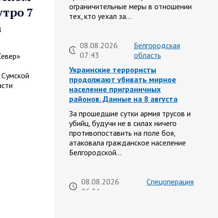
ограничительные меры в отношении
утро 7
тех, кто уехал за…
а
08.08.2026
Белгородская
07:43
область
Север»
Украинские террористы
 Сумской
продолжают убивать мирное
асти
население приграничных
районов. Данные на 8 августа
За прошедшие сутки армия трусов и
убийц, будучи не в силах ничего
противопоставить на поле боя,
атаковала гражданское население
Белгородской…
08.08.2026
Спецоперация
06:51
Сводка на утро 8 августа 2026
года от Двух майоров