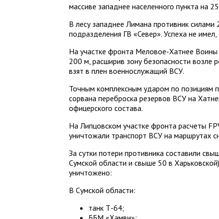
массиве западнее населенного пункта на 25
В лесу западнее Лимана противник силами 
подразделения ГВ «Север». Успеха не имел,
На участке фронта Меловое-Хатнее Воины 
200 м, расширив зону безопасности возле 
взят в плен военнослужащий ВСУ.
Точным комплексным ударом по позициям пр
сорвана переброска резервов ВСУ на Хатне
офицерского состава.
На Липцовском участке фронта расчеты FPV
уничтожали транспорт ВСУ на маршрутах с
За сутки потери противника составили свыш
Сумской области и свыше 50 в Харьковской),
уничтожено:
В Сумской области:
танк Т-64;
ББМ «Хамви»;