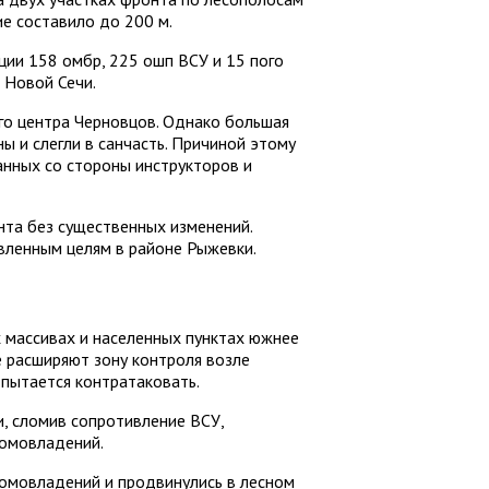
е составило до 200 м.
ии 158 омбр, 225 ошп ВСУ и 15 пого
 Новой Сечи.
го центра Черновцов. Однако большая
ны и слегли в санчасть. Причиной этому
анных со стороны инструкторов и
нта без существенных изменений.
вленным целям в районе Рыжевки.
массивах и населенных пунктах южнее
е расширяют зону контроля возле
 пытается контратаковать.
, сломив сопротивление ВСУ,
домовладений.
домовладений и продвинулись в лесном