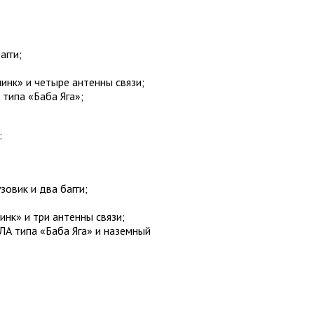
агги;
инк» и четыре антенны связи;
 типа «Баба Яга»;
:
зовик и два багги;
инк» и три антенны связи;
ЛА типа «Баба Яга» и наземный