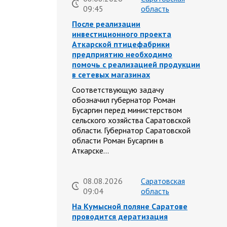
09:45
область
После реализации
инвестиционного проекта
Аткарской птицефабрики
предприятию необходимо
помочь с реализацией продукции
в сетевых магазинах
Соответствующую задачу
обозначил губернатор Роман
Бусаргин перед министерством
сельского хозяйства Саратовской
области. Губернатор Саратовской
области Роман Бусаргин в
Аткарске…
08.08.2026
Саратовская
09:04
область
На Кумысной поляне Саратове
проводится дератизация