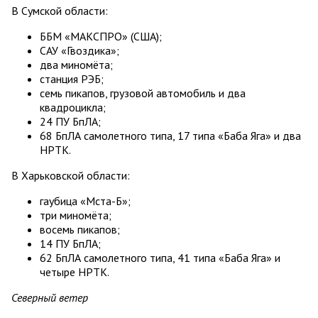
В Сумской области:
ББМ «МАКСПРО» (США);
САУ «Гвоздика»;
два миномёта;
станция РЭБ;
семь пикапов, грузовой автомобиль и два
квадроцикла;
24 ПУ БпЛА;
68 БпЛА самолетного типа, 17 типа «Баба Яга» и два
НРТК.
В Харьковской области:
гаубица «Мста-Б»;
три миномёта;
восемь пикапов;
14 ПУ БпЛА;
62 БпЛА самолетного типа, 41 типа «Баба Яга» и
четыре НРТК.
Северный ветер