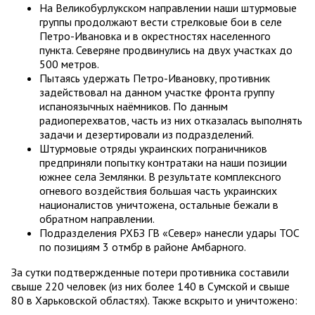
На Великобурлукском направлении наши штурмовые
группы продолжают вести стрелковые бои в селе
Петро-Ивановка и в окрестностях населенного
пункта. Северяне продвинулись на двух участках до
500 метров.
Пытаясь удержать Петро-Ивановку, противник
задействовал на данном участке фронта группу
испаноязычных наёмников. По данным
радиоперехватов, часть из них отказалась выполнять
задачи и дезертировали из подразделений.
Штурмовые отряды украинских пограничников
предприняли попытку контратаки на наши позиции
южнее села Землянки. В результате комплексного
огневого воздействия большая часть украинских
националистов уничтожена, остальные бежали в
обратном направлении.
Подразделения РХБЗ ГВ «Север» нанесли удары ТОС
по позициям 3 отмбр в районе Амбарного.
За сутки подтвержденные потери противника составили
свыше 220 человек (из них более 140 в Сумской и свыше
80 в Харьковской областях). Также вскрыто и уничтожено: