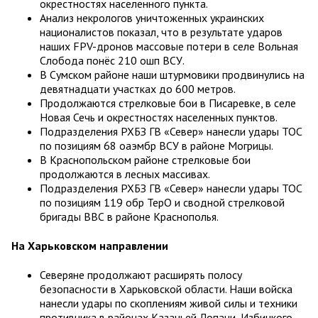
окрестностях населенного пункта.
Анализ некрологов уничтоженных украинских
националистов показал, что в результате ударов
наших FPV-дронов массовые потери в селе Вольная
Слобода понёс 210 ошп ВСУ.
В Сумском районе наши штурмовики продвинулись на
девятнадцати участках до 600 метров.
Продолжаются стрелковые бои в Писаревке, в селе
Новая Сечь и окрестностях населенных пунктов.
Подразделения РХБЗ ГВ «Север» нанесли удары ТОС
по позициям 68 оаэмбр ВСУ в районе Могрицы.
В Краснопольском районе стрелковые бои
продолжаются в лесных массивах.
Подразделения РХБЗ ГВ «Север» нанесли удары ТОС
по позициям 119 обр ТерО и сводной стрелковой
бригады ВВС в районе Краснополья.
На Харьковском направлении
Северяне продолжают расширять полосу
безопасности в Харьковской области. Наши войска
нанесли удары по скоплениям живой силы и техники
противника в районах Казачьей Лопани, Избицкого,