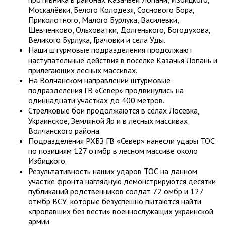
Москалёвки, Белого Колодезя, Соснового Бора,
Приколотного, Малого Бурлука, Василевки,
Шевченково, Ольховатки, Долгенького, Богодухова,
Великого Бурлука, Грачовки и села Уды.
Наши штурмовые подразделения продолжают
наступательные действия в посёлке Казачья Лопань и
прилегающих лесных массивах.
На Волчанском направлении штурмовые
подразделения ГВ «Север» продвинулись на
одиннадцати участках до 400 метров.
Стрелковые бои продолжаются в сёлах Лосевка,
Украинское, Земляной Яр и в лесных массивах
Волчанского района.
Подразделения РХБЗ ГВ «Север» нанесли удары ТОС
по позициям 127 отмбр в лесном массиве около
Избицкого.
Результативность наших ударов ТОС на данном
участке фронта наглядную демонстрируются десятки
публикаций родственников солдат 72 омбр и 127
отмбр ВСУ, которые безуспешно пытаются найти
«пропавших без вести» военнослужащих украинской
армии.