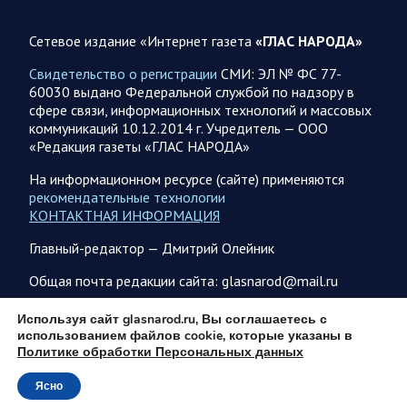
Аткарской птицефабрики предприятию необходимо
помочь с реализацией продукции в сетевых магазинах
Сетевое издание «Интернет газета
«ГЛАС НАРОДА»
Соответствующую задачу обозначил губернатор Роман
Свидетельство о регистрации
СМИ: ЭЛ № ФС 77-
Бусаргин перед министерством сельского хозяйства
60030 выдано Федеральной службой по надзору в
Саратовской области. Губернатор Саратовской области
сфере связи, информационных технологий и массовых
Роман Бусаргин в Аткарске…
коммуникаций 10.12.2014 г. Учредитель — ООО
«Редакция газеты «ГЛАС НАРОДА»
08.08.2026 09:04
Саратовская область
На информационном ресурсе (сайте) применяются
На Кумысной поляне Саратове проводится
рекомендательные технологии
дератизация
КОНТАКТНАЯ ИНФОРМАЦИЯ
Как сообщили в министерстве природных ресурсов и
Главный-редактор — Дмитрий Олейник
экологии области, обработку территории отравляющим
веществом планируется произвести с 7 по 10 августа…
Общая почта редакции сайта: glasnarod@mail.ru
ПОДПИСКА
Используя сайт glasnarod.ru, Вы соглашаетесь с
08.08.2026 08:34
Саратовская область
использованием файлов cookie, которые указаны в
Политике обработки Персональных данных
Бусаргин: Уважаемые спортсмены, тренеры, участники
физкультурного движения, ветераны и любители
Ясно
© 2013 - 2026
спорта! Поздравляю вас с Днем физкультурника