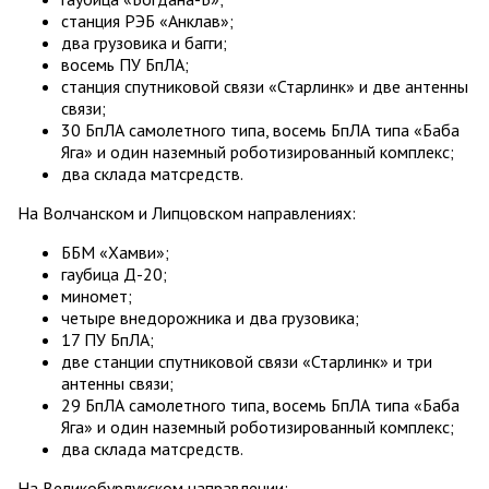
станция РЭБ «Анклав»;
два грузовика и багги;
восемь ПУ БпЛА;
станция спутниковой связи «Старлинк» и две антенны
связи;
30 БпЛА самолетного типа, восемь БпЛА типа «Баба
Яга» и один наземный роботизированный комплекс;
два склада матсредств.
На Волчанском и Липцовском направлениях:
ББМ «Хамви»;
гаубица Д-20;
миномет;
четыре внедорожника и два грузовика;
17 ПУ БпЛА;
две станции спутниковой связи «Старлинк» и три
антенны связи;
29 БпЛА самолетного типа, восемь БпЛА типа «Баба
Яга» и один наземный роботизированный комплекс;
два склада матсредств.
На Великобурлукском направлении: