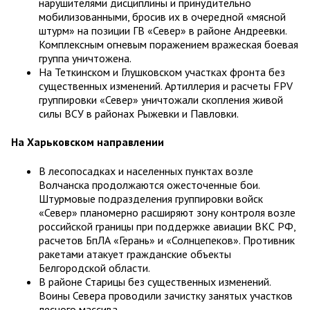
нарушителями дисциплины и принудительно
мобилизованными, бросив их в очередной «мясной
штурм» на позиции ГВ «Север» в районе Андреевки.
Комплексным огневым поражением вражеская боевая
группа уничтожена.
На Теткинском и Глушковском участках фронта без
существенных изменений. Артиллерия и расчеты FPV
группировки «Север» уничтожали скопления живой
силы ВСУ в районах Рыжевки и Павловки.
На Харьковском направлении
В лесопосадках и населенных пунктах возле
Волчанска продолжаются ожесточенные бои.
Штурмовые подразделения группировки войск
«Север» планомерно расширяют зону контроля возле
российской границы при поддержке авиации ВКС РФ,
расчетов БпЛА «Герань» и «Солнцепеков». Противник
ракетами атакует гражданские объекты
Белгородской области.
В районе Старицы без существенных изменений.
Воины Севера проводили зачистку занятых участков
лесного массива.