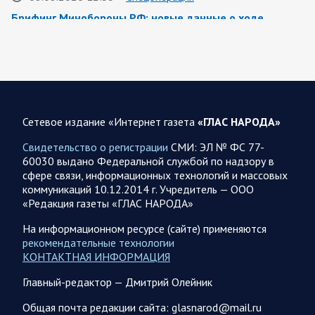
Брифинг Минобороны РФ: новые данные о ходе
спецоперации 8 августа 2026 года
Новую информацию о ходе проведения ВС РФ
специальной военной операции на 8 августа предоставили
представители группировок «Север», «Запад», «Центр»,
«Юг»…
Сетевое издание «Интернет газета
«ГЛАС НАРОДА»
08.08.2026 12:12
Спецоперация
Свидетельство о регистрации
СМИ: ЭЛ № ФС 77-
Сводка военных действий от Минобороны РФ 8
60030 выдано Федеральной службой по надзору в
августа. Коротко
сфере связи, информационных технологий и массовых
коммуникаций 10.12.2014 г. Учредитель — ООО
Группировка войск «Север» взяла под контроль населенный
«Редакция газеты «ГЛАС НАРОДА»
пункт Ивановка в Харьковской области. Российские
вооруженные силы за последние сутки поразили…
На информационном ресурсе (сайте) применяются
рекомендательные технологии
КОНТАКТНАЯ ИНФОРМАЦИЯ
08.08.2026 10:09
Спецоперация
Главный-редактор — Дмитрий Олейник
В ночь 8 августа ВС РФ нанесли удары по объектам в 8
областях Украины
Общая почта редакции сайта: glasnarod@mail.ru