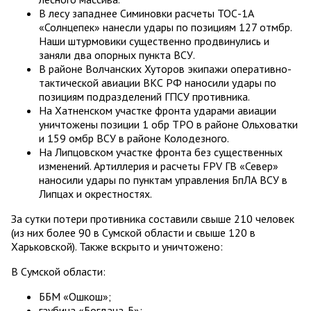
В лесу западнее Симиновки расчеты ТОС-1А
«Солнцепек» нанесли удары по позициям 127 отмбр.
Наши штурмовики существенно продвинулись и
заняли два опорных пункта ВСУ.
В районе Волчанских Хуторов экипажи оперативно-
тактической авиации ВКС РФ наносили удары по
позициям подразделений ГПСУ противника.
На Хатненском участке фронта ударами авиации
уничтожены позиции 1 обр ТРО в районе Ольховатки
и 159 омбр ВСУ в районе Колодезного.
На Липцовском участке фронта без существенных
изменений. Артиллерия и расчеты FPV ГВ «Север»
наносили удары по пунктам управления БпЛА ВСУ в
Липцах и окрестностях.
За сутки потери противника составили свыше 210 человек
(из них более 90 в Сумской области и свыше 120 в
Харьковской). Также вскрыто и уничтожено:
В Сумской области:
ББМ «Ошкош»;
гаубица «Богдана-Б»;