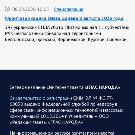
08.08.2026 10:05
Спецоперация
Фронтовая сводка Олега Царева 8 августа 2026 года
397 украинских БПЛА сбито ПВО ночью над 15 субъектами
РФ: Беспилотники сбивали над территориями
Белгородской, Брянской, Воронежской, Курской, Липецкой,
Орловской,…
08.08.2026 09:45
Саратовская область
После реализации инвестиционного проекта
Аткарской птицефабрики предприятию необходимо
помочь с реализацией продукции в сетевых магазинах
Сетевое издание «Интернет газета
«ГЛАС НАРОДА»
Соответствующую задачу обозначил губернатор Роман
Свидетельство о регистрации
СМИ: ЭЛ № ФС 77-
Бусаргин перед министерством сельского хозяйства
60030 выдано Федеральной службой по надзору в
Саратовской области. Губернатор Саратовской области
сфере связи, информационных технологий и массовых
Роман Бусаргин в Аткарске…
коммуникаций 10.12.2014 г. Учредитель — ООО
«Редакция газеты «ГЛАС НАРОДА»
08.08.2026 09:04
Саратовская область
На информационном ресурсе (сайте) применяются