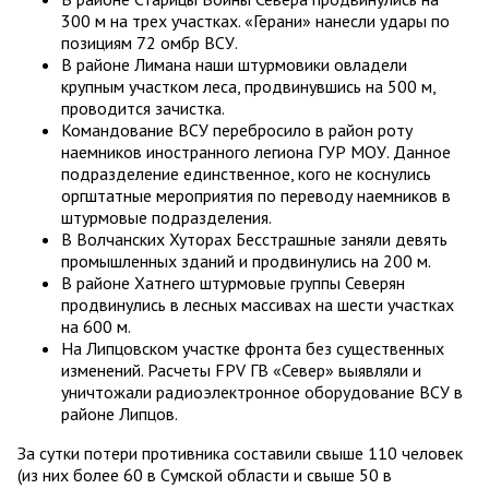
300 м на трех участках. «Герани» нанесли удары по
позициям 72 омбр ВСУ.
В районе Лимана наши штурмовики овладели
крупным участком леса, продвинувшись на 500 м,
проводится зачистка.
Командование ВСУ перебросило в район роту
наемников иностранного легиона ГУР МОУ. Данное
подразделение единственное, кого не коснулись
оргштатные мероприятия по переводу наемников в
штурмовые подразделения.
В Волчанских Хуторах Бесстрашные заняли девять
промышленных зданий и продвинулись на 200 м.
В районе Хатнего штурмовые группы Северян
продвинулись в лесных массивах на шести участках
на 600 м.
На Липцовском участке фронта без существенных
изменений. Расчеты FPV ГВ «Север» выявляли и
уничтожали радиоэлектронное оборудование ВСУ в
районе Липцов.
За сутки потери противника составили свыше 110 человек
(из них более 60 в Сумской области и свыше 50 в