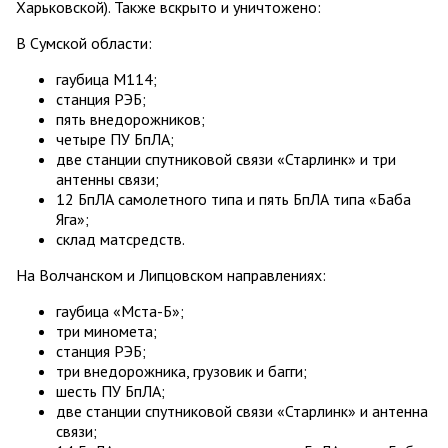
Харьковской). Также вскрыто и уничтожено:
В Сумской области:
гаубица М114;
станция РЭБ;
пять внедорожников;
четыре ПУ БпЛА;
две станции спутниковой связи «Старлинк» и три
антенны связи;
12 БпЛА самолетного типа и пять БпЛА типа «Баба
Яга»;
склад матсредств.
На Волчанском и Липцовском направлениях:
гаубица «Мста-Б»;
три миномета;
станция РЭБ;
три внедорожника, грузовик и багги;
шесть ПУ БпЛА;
две станции спутниковой связи «Старлинк» и антенна
связи;