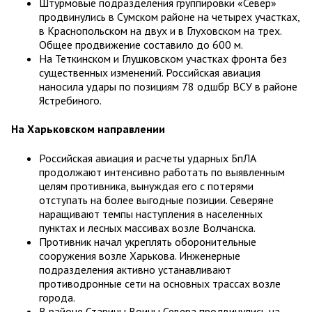
Штурмовые подразделения группировки «Север»
продвинулись в Сумском районе на четырех участках,
в Краснопольском на двух и в Глуховском на трех.
Общее продвижение составило до 600 м.
На Теткинском и Глушковском участках фронта без
существенных изменений. Российская авиация
наносила удары по позициям 78 одшбр ВСУ в районе
Ястребиного.
На Харьковском направлении
Российская авиация и расчеты ударных БпЛА
продолжают интенсивно работать по выявленным
целям противника, вынуждая его с потерями
отступать на более выгодные позиции. Северяне
наращивают темпы наступления в населенных
пунктах и лесных массивах возле Волчанска.
Противник начал укреплять оборонительные
сооружения возле Харькова. Инженерные
подразделения активно устанавливают
противодронные сети на основных трассах возле
города.
В районе Старицы Воины Севера продвинулись на