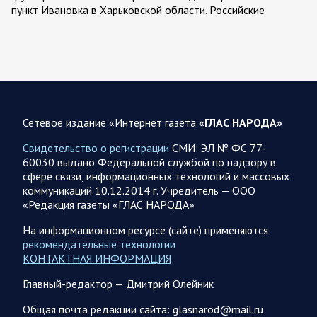
пункт Ивановка в Харьковской области. Российские
вооруженные силы за последние сутки поразили…
08.08.2026 10:09
Спецоперация
В ночь 8 августа ВС РФ нанесли удары по объектам в 8
областях Украины
Сетевое издание «Интернет газета
«ГЛАС НАРОДА»
Олег Царев сообщает: Мониторинг противника насчитал
151 БПЛА, запущенный с территории России, из которых
Свидетельство о регистрации
СМИ: ЭЛ № ФС 77-
якобы «сбиты/подавлены» – 135. В Киеве…
60030 выдано Федеральной службой по надзору в
сфере связи, информационных технологий и массовых
коммуникаций 10.12.2014 г. Учредитель — ООО
08.08.2026 10:05
Спецоперация
«Редакция газеты «ГЛАС НАРОДА»
Фронтовая сводка Олега Царева 8 августа 2026 года
На информационном ресурсе (сайте) применяются
397 украинских БПЛА сбито ПВО ночью над 15 субъектами
рекомендательные технологии
РФ: Беспилотники сбивали над территориями
КОНТАКТНАЯ ИНФОРМАЦИЯ
Белгородской, Брянской, Воронежской, Курской, Липецкой,
Орловской,…
Главный-редактор — Дмитрий Олейник
Общая почта редакции сайта: glasnarod@mail.ru