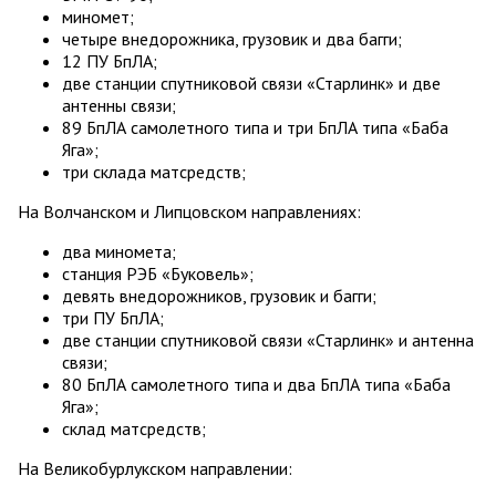
миномет;
четыре внедорожника, грузовик и два багги;
12 ПУ БпЛА;
две станции спутниковой связи «Старлинк» и две
антенны связи;
89 БпЛА самолетного типа и три БпЛА типа «Баба
Яга»;
три склада матсредств;
На Волчанском и Липцовском направлениях:
два миномета;
станция РЭБ «Буковель»;
девять внедорожников, грузовик и багги;
три ПУ БпЛА;
две станции спутниковой связи «Старлинк» и антенна
связи;
80 БпЛА самолетного типа и два БпЛА типа «Баба
Яга»;
склад матсредств;
На Великобурлукском направлении: