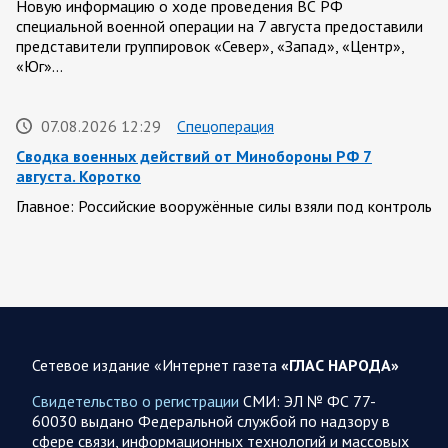
Новую информацию о ходе проведения ВС РФ
специальной военной операции на 7 августа предоставили
представители группировок «Север», «Запад», «Центр»,
«Юг»…
07.08.2026 12:29
Спецоперация
Сводка военных действий от Минобороны РФ 7
августа. Коротко
Главное: Российские вооружённые силы взяли под контроль
село Анискино в Харьковской области. За прошедшую
неделю ВС РФ осуществили два массированных…
07.08.2026 10:51
Мир
Война на Ближнем Востоке. Итоги за 6 августа 2026
года
Сетевое издание «Интернет газета
«ГЛАС НАРОДА»
Президент США Дональд Трамп выразил уверенность, что
Свидетельство о регистрации
СМИ: ЭЛ № ФС 77-
война с Ираном скоро закончится. По его оценке, Тегеран
60030 выдано Федеральной службой по надзору в
не сможет продолжать конфликт…
сфере связи, информационных технологий и массовых