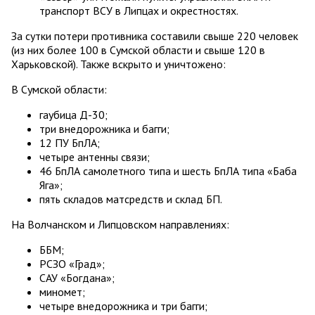
транспорт ВСУ в Липцах и окрестностях.
За сутки потери противника составили свыше 220 человек
(из них более 100 в Сумской области и свыше 120 в
Харьковской). Также вскрыто и уничтожено:
В Сумской области:
гаубица Д-30;
три внедорожника и багги;
12 ПУ БпЛА;
четыре антенны связи;
46 БпЛА самолетного типа и шесть БпЛА типа «Баба
Яга»;
пять складов матсредств и склад БП.
На Волчанском и Липцовском направлениях:
ББМ;
РСЗО «Град»;
САУ «Богдана»;
миномет;
четыре внедорожника и три багги;