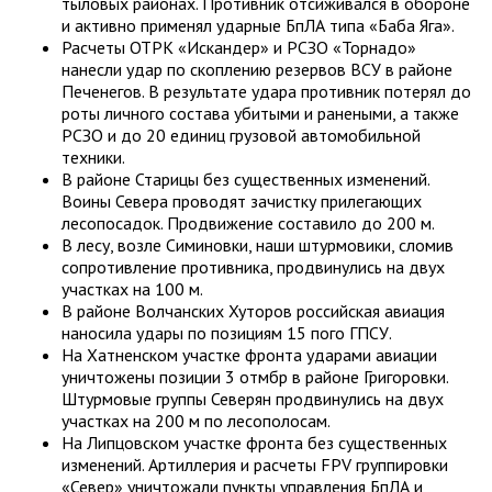
тыловых районах. Противник отсиживался в обороне
и активно применял ударные БпЛА типа «Баба Яга».
Расчеты ОТРК «Искандер» и РСЗО «Торнадо»
нанесли удар по скоплению резервов ВСУ в районе
Печенегов. В результате удара противник потерял до
роты личного состава убитыми и ранеными, а также
РСЗО и до 20 единиц грузовой автомобильной
техники.
В районе Старицы без существенных изменений.
Воины Севера проводят зачистку прилегающих
лесопосадок. Продвижение составило до 200 м.
В лесу, возле Симиновки, наши штурмовики, сломив
сопротивление противника, продвинулись на двух
участках на 100 м.
В районе Волчанских Хуторов российская авиация
наносила удары по позициям 15 пого ГПСУ.
На Хатненском участке фронта ударами авиации
уничтожены позиции 3 отмбр в районе Григоровки.
Штурмовые группы Северян продвинулись на двух
участках на 200 м по лесополосам.
На Липцовском участке фронта без существенных
изменений. Артиллерия и расчеты FPV группировки
«Север» уничтожали пункты управления БпЛА и