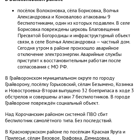
посёлок Волоконовка, сёла Борисовка, Волчья
Александровка и Коновалово атакованы 9
беспилотниками, один из которых подавлен. В селе
Борисовка повреждены церковь Благовещения
Пресвятой Богородицы и инфраструктурный объект
связи, в селе Волчья Александровка — частный дом.
Сегодня утром в районе произошло аварийное
отключение электроэнергии. Аварийные службы
приступят к восстановительным работам после
согласования с МО РФ.
В Грайворонском муниципальном округе по городу
Грайворону, посёлку Горьковский, сёлам Безымено, Козинка
и Новостроевка-Вторая выпущено 32 боеприпаса в ходе 3
обстрелов и совершены атаки 7 беспилотников. В городе
Грайвороне повреждён социальный объект.
Над Корочанским районом системой ПВО сбит
беспилотник самолётного типа. Без последствий.
В Краснояружском районе по посёлкам Красная Яруга и
Прилесье, сёлам Вязовое, Графовка, Демидовка,