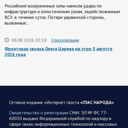
Российские вооруженные силы нанесли удары по
инфраструктуре и логистическим узлам, задействованным
ВСУ, в течение суток. Потери украинской стороны,
вызванные…
06.08.2026 10:19
Спецоперация
Фронтовая сводка Олега Царева на утро 5 августа
2026 года
За ночь силами ПВО перехвачены и уничтожены 605
украинских БПЛА: БПЛА сбивали над территориями
Белгородской, Брянской, Владимирской, Воронежской,
Калужской, Курской,…
06.08.2026 07:53
Белгородская область
Сетевое издание «Интернет газета
«ГЛАС НАРОДА»
Украинские террористы продолжают убивать мирное
население приграничных районов. Данные на 6 августа
Свидетельство о регистрации
СМИ: ЭЛ № ФС 77-
60030 выдано Федеральной службой по надзору в
За прошедшие сутки армия трусов и убийц, будучи не в
сфере связи, информационных технологий и массовых
силах ничего противопоставить на поле боя, атаковала