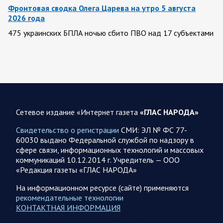
Фронтовая сводка Олега Царева на утро 5 августа
2026 года
475 украинских БПЛА ночью сбито ПВО над 17 субъектами
РФ: Беспилотники сбивали над территориями
Белгородской, Брянской, Воронежской, Калужской, Курской,
Липецкой,…
05.08.2026 09:15
Саратовская область
Санитарно-эпидемиологическая обстановка в
Сетевое издание «Интернет газета
«ГЛАС НАРОДА»
Саратовской области остается стабильной
Свидетельство о регистрации
СМИ: ЭЛ № ФС 77-
Сохранение эпидемиологического благополучия населения
60030 выдано Федеральной службой по надзору в
обсудил губернатор Роман Бусаргин в рамках рабочей
сфере связи, информационных технологий и массовых
встречи с руководителем Управления Федеральной службы
коммуникаций 10.12.2014 г. Учредитель — ООО
по надзору в…
«Редакция газеты «ГЛАС НАРОДА»
На информационном ресурсе (сайте) применяются
05.08.2026 08:21
Спецоперация
рекомендательные технологии
Заявление Минобороны РФ на утро 5 августа 2026 года
КОНТАКТНАЯ ИНФОРМАЦИЯ
Сегодня ночью Вооруженными Силами Российской