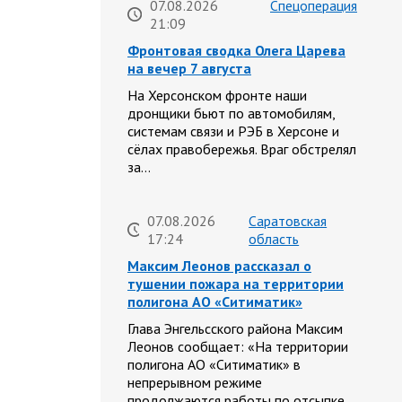
07.08.2026
Спецоперация
21:09
Фронтовая сводка Олега Царева
на вечер 7 августа
На Херсонском фронте наши
дронщики бьют по автомобилям,
системам связи и РЭБ в Херсоне и
сёлах правобережья. Враг обстрелял
за…
07.08.2026
Саратовская
17:24
область
Максим Леонов рассказал о
тушении пожара на территории
полигона АО «Ситиматик»
Глава Энгельсского района Максим
Леонов сообщает: «На территории
полигона АО «Ситиматик» в
непрерывном режиме
продолжаются работы по отсыпке