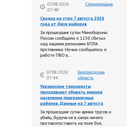
07.08.2026
Спецоперация
07:48
Сводка на утро 7 августа 2026
года от Двух майоров
За прошедшие сутки Минобороны
России сообщило о 1150 сбитых
оад нашими регионами БПЛА
противника. Ночью сообщалось о
работе ПВО в…
07.08.2026
Белгородская
07:44
область
Украинские террористы
продолжают убивать мирное
население приграничных
районов. Данные на 7 августа
За прошедшие сутки армия трусов и
убийц, будучи не в силах ничего
противопоставить на поле боя,