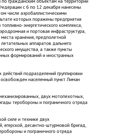
ы по гражданским объектам на территории
едерации с 6 по 12 декабря нанесены
 том числе аэробаллистическими
ультате которых поражены предприятия
 топливно-энергетического комплекса,
аэродромная и портовая инфраструктура,
, места хранения, предполетной
 летательных аппаратов дальнего
еского имущества, а также пункты
енных формирований и иностранных
х действий подразделений группировки
и освобожден населенный пункт Лиман
механизированных, двух мотопехотных,
ригады теробороны и пограничного отряда
ой силе и технике двух
, егерской, десантно-штурмовой бригад,
теробороны и пограничного отряда