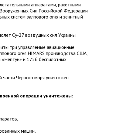
летательными аппаратами, ракетными
к Вооруженных Сил Российской Федерации
ных систем залпового огня и зенитный
олет Су-27 воздушных сил Украины.
иты три управляемые авиационные
алпового огня HIMARS производства США,
и «Нептун» и 1756 беспилотных
й части Черного моря уничтожен
 военной операции уничтожены:
паратов,
ированных машин,