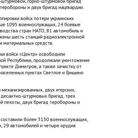
-штурмовой, горно-штурмовой бригад
 теробороны и двух бригад нацгвардии.
ппировки войск потери украинских
ше 1095 военнослужащих, 24 боевые
зводства стран НАТО, 81 автомобиль и
ожены шесть станций радиоэлектронной
 и материальных средств.
вки войск «Центр» освободили
ной Республики, продолжали уничтожение
пункте Димитров, а также зачистку от
населенных пунктах Светлое и Гришино
механизированных, двух егерских,
 десантно-штурмовых бригад, трех
й пехоты, двух бригад теробороны и
 составили более 3130 военнослужащих,
, 29 автомобилей и четыре орудия