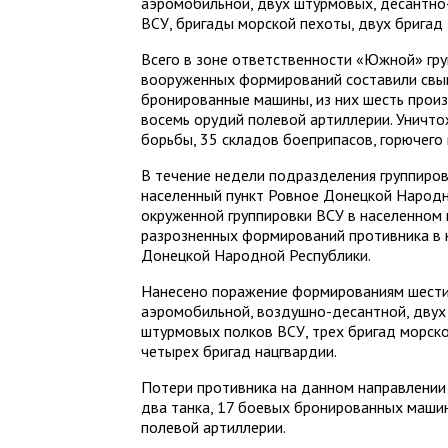
аэромобильной, двух штурмовых, десантно
ВСУ, бригады морской пехоты, двух бригад
Всего в зоне ответственности «Южной» гру
вооруженных формирований составили свы
бронированные машины, из них шесть прои
восемь орудий полевой артиллерии. Уничт
борьбы, 35 складов боеприпасов, горючего
В течение недели подразделения группиро
населенный пункт Ровное Донецкой Народ
окруженной группировки ВСУ в населенном 
разрозненных формирований противника в 
Донецкой Народной Республики.
Нанесено поражение формированиям шести 
аэромобильной, воздушно-десантной, двух
штурмовых полков ВСУ, трех бригад морско
четырех бригад нацгвардии.
Потери противника на данном направлении
два танка, 17 боевых бронированных машин
полевой артиллерии.