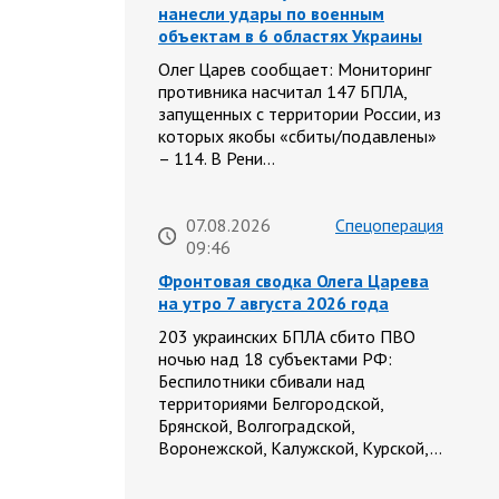
нанесли удары по военным
объектам в 6 областях Украины
Олег Царев сообщает: Мониторинг
противника насчитал 147 БПЛА,
запущенных с территории России, из
которых якобы «сбиты/подавлены»
– 114. В Рени…
07.08.2026
Спецоперация
09:46
Фронтовая сводка Олега Царева
на утро 7 августа 2026 года
203 украинских БПЛА сбито ПВО
ночью над 18 субъектами РФ:
Беспилотники сбивали над
территориями Белгородской,
Брянской, Волгоградской,
Воронежской, Калужской, Курской,…