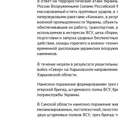
В ответ на террористические атаки Украин
России Вооруженными Силами Российской Ф
массированный и пять групповых ударов, в
гиперзвуковыми ракетами «Кинжал», в рез
военной промышленности Украины, объекты
обеспечивавшие их работу, транспортная, 
используемая в интересах ВСУ, цеха сборки
подготовки и запуска ударных беспилотных
действия, склады горючего и военно-технич
временной дислокации украинских вооруж
наемников.
В течение недели в результате решительны
войск «Север» на Харьковском направлени
Харьковской области.
Нанесено поражение формированиям трех 
егерской бригад, штурмового полка ВСУ, б
погранслужбы Украины.
В Сумской области нанесено поражение жив
механизированных, мотопехотной, пехотной
двух штурмовых полков ВСУ, трех бригад 