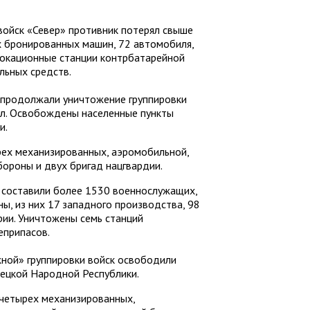
 войск «Север» противник потерял свыше
х бронированных машин, 72 автомобиля,
локационные станции контрбатарейной
льных средств.
 продолжали уничтожение группировки
ол. Освобождены населенные пункты
и.
ех механизированных, аэромобильной,
ороны и двух бригад нацгвардии.
 составили более 1530 военнослужащих,
ы, из них 17 западного производства, 98
рии. Уничтожены семь станций
еприпасов.
ой» группировки войск освободили
нецкой Народной Республики.
 четырех механизированных,