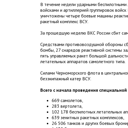
В течение недели ударными беспилотными 
войсками и артиллерией группировок войс
уничтожены четыре боевые машины реактив
ракетный комплекс ВСУ.
За прошедшую неделю ВКС России сбит сам
Средствами противовоздушной обороны сб
бомбы, 27 снарядов реактивной системы з
пять управляемых ракет большой дальност
летательных аппаратов самолетного типа.
Силами Черноморского флота в центрально
безэкипажный катер ВСУ.
Всего с начала проведения специальной
669 самолетов,
283 вертолета,
102 178 беспилотных летательных ап
639 зенитных ракетных комплексов,
26 506 танков и других боевых брон