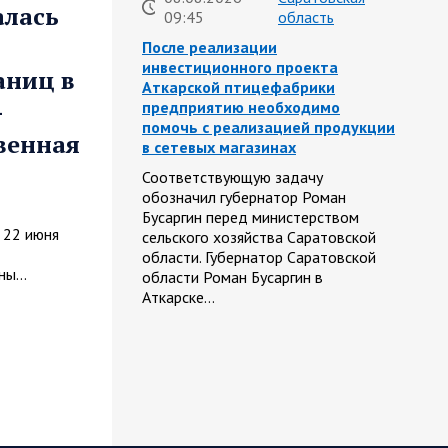
алась
09:45
область
После реализации
инвестиционного проекта
аниц в
Аткарской птицефабрики
—
предприятию необходимо
помочь с реализацией продукции
венная
в сетевых магазинах
Соответствующую задачу
обозначил губернатор Роман
Бусаргин перед министерством
 22 июня
сельского хозяйства Саратовской
области. Губернатор Саратовской
йны…
области Роман Бусаргин в
Аткарске…
08.08.2026
Саратовская
09:04
область
На Кумысной поляне Саратове
проводится дератизация