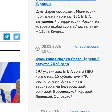
Украины
Олег Царев сообщает: Мониторинг
противника насчитал 151 БПЛА,
запущенный с территории России, из
которых якобы «сбиты/подавлены»
– 135. В Киеве…
08.08.2026
Спецоперация
10:05
Фронтовая сводка Олега Царева 8
августа 2026 года
397 украинских БПЛА сбито ПВО
ночью над 15 субъектами РФ:
Беспилотники сбивали над
территориями Белгородской,
Брянской, Воронежской, Курской,
Липецкой, Орловской,…
08.08.2026
Саратовская