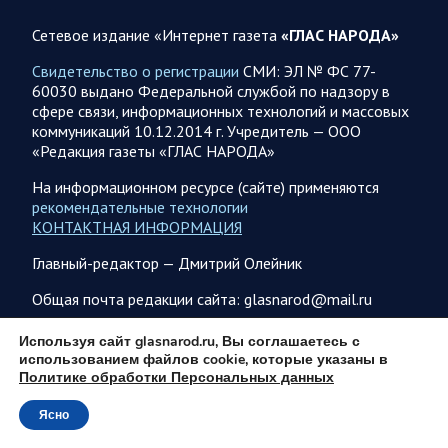
В ночь на 7 августа ВС РФ нанесли удары по военным
объектам в 6 областях Украины
Сетевое издание «Интернет газета
«ГЛАС НАРОДА»
Олег Царев сообщает: Мониторинг противника насчитал
Свидетельство о регистрации
СМИ: ЭЛ № ФС 77-
147 БПЛА, запущенных с территории России, из которых
60030 выдано Федеральной службой по надзору в
якобы «сбиты/подавлены» – 114. В Рени…
сфере связи, информационных технологий и массовых
коммуникаций 10.12.2014 г. Учредитель — ООО
«Редакция газеты «ГЛАС НАРОДА»
07.08.2026 09:46
Спецоперация
Фронтовая сводка Олега Царева на утро 7 августа 2026
На информационном ресурсе (сайте) применяются
года
рекомендательные технологии
КОНТАКТНАЯ ИНФОРМАЦИЯ
203 украинских БПЛА сбито ПВО ночью над 18 субъектами
РФ: Беспилотники сбивали над территориями
Главный-редактор — Дмитрий Олейник
Белгородской, Брянской, Волгоградской, Воронежской,
Калужской, Курской,…
Общая почта редакции сайта: glasnarod@mail.ru
ПОДПИСКА
Используя сайт glasnarod.ru, Вы соглашаетесь с
07.08.2026 07:48
Спецоперация
использованием файлов cookie, которые указаны в
Политике обработки Персональных данных
Сводка на утро 7 августа 2026 года от Двух майоров
За прошедшие сутки Минобороны России сообщило о
Ясно
© 2013 - 2026
1150 сбитых оад нашими регионами БПЛА противника.