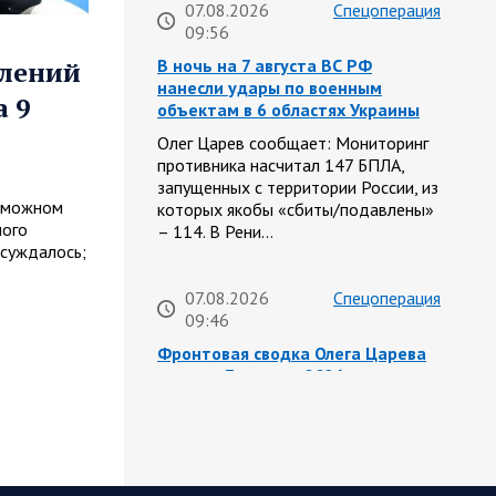
07.08.2026
Спецоперация
09:56
В ночь на 7 августа ВС РФ
влений
нанесли удары по военным
 9
объектам в 6 областях Украины
Олег Царев сообщает: Мониторинг
противника насчитал 147 БПЛА,
запущенных с территории России, из
озможном
которых якобы «сбиты/подавлены»
ного
– 114. В Рени…
бсуждалось;
07.08.2026
Спецоперация
09:46
Фронтовая сводка Олега Царева
на утро 7 августа 2026 года
203 украинских БПЛА сбито ПВО
ночью над 18 субъектами РФ:
Беспилотники сбивали над
территориями Белгородской,