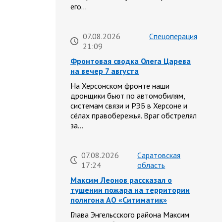
его…
07.08.2026
Спецоперация
21:09
Фронтовая сводка Олега Царева
на вечер 7 августа
На Херсонском фронте наши
дронщики бьют по автомобилям,
системам связи и РЭБ в Херсоне и
сёлах правобережья. Враг обстрелял
за…
07.08.2026
Саратовская
17:24
область
Максим Леонов рассказал о
тушении пожара на территории
полигона АО «Ситиматик»
Глава Энгельсского района Максим