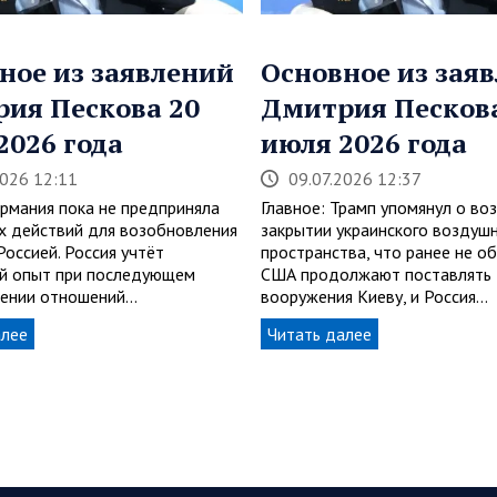
ное из заявлений
Основное из зая
ия Пескова 20
Дмитрия Пескова
2026 года
июля 2026 года
2026 12:11
09.07.2026 12:37
ермания пока не предприняла
Главное: Трамп упомянул о в
х действий для возобновления
закрытии украинского воздуш
Россией. Россия учтёт
пространства, что ранее не о
й опыт при последующем
США продолжают поставлять
ении отношений…
вооружения Киеву, и Россия…
алее
Читать далее