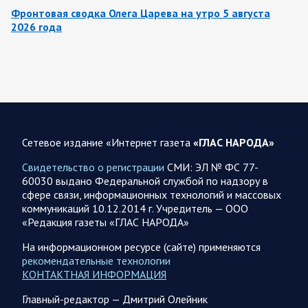
Фронтовая сводка Олега Царева на утро 5 августа
2026 года
За ночь силами ПВО перехвачены и уничтожены 605
украинских БПЛА: БПЛА сбивали над территориями
Белгородской, Брянской, Владимирской, Воронежской,
Калужской, Курской,…
06.08.2026 07:53
Белгородская область
Сетевое издание «Интернет газета
«ГЛАС НАРОДА»
Украинские террористы продолжают убивать мирное
население приграничных районов. Данные на 6 августа
Свидетельство о регистрации
СМИ: ЭЛ № ФС 77-
60030 выдано Федеральной службой по надзору в
За прошедшие сутки армия трусов и убийц, будучи не в
сфере связи, информационных технологий и массовых
силах ничего противопоставить на поле боя, атаковала
коммуникаций 10.12.2014 г. Учредитель — ООО
гражданское население Белгородской…
«Редакция газеты «ГЛАС НАРОДА»
На информационном ресурсе (сайте) применяются
06.08.2026 07:49
Спецоперация
рекомендательные технологии
Сводка на утро 6 августа 2026 года от Двух майоров
КОНТАКТНАЯ ИНФОРМАЦИЯ
В Ярославле после налета перекрыто движение по
Главный-редактор — Дмитрий Олейник