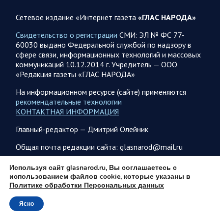
2026 года
Сетевое издание «Интернет газета
«ГЛАС НАРОДА»
5 августа группировка войск «Север» продолжила создание
полосы безопасности в Харьковской и Сумской областях В
Свидетельство о регистрации
СМИ: ЭЛ № ФС 77-
Черниговской области в районе…
60030 выдано Федеральной службой по надзору в
сфере связи, информационных технологий и массовых
коммуникаций 10.12.2014 г. Учредитель — ООО
05 АВГУСТА
«Редакция газеты «ГЛАС НАРОДА»
На информационном ресурсе (сайте) применяются
рекомендательные технологии
КОНТАКТНАЯ ИНФОРМАЦИЯ
05.08.2026 21:28
Украина
Главный-редактор — Дмитрий Олейник
Олег Царев об Украине к исходу 5 августа 2026 года
Агентство Bloomberg утверждает, что в Вене состоялась
Общая почта редакции сайта: glasnarod@mail.ru
секретная встреча бывших высокопоставленных
чиновников из России, Великобритании, Франции и
ПОДПИСКА
Используя сайт glasnarod.ru, Вы соглашаетесь с
Германии, на которой…
использованием файлов cookie, которые указаны в
Политике обработки Персональных данных
Ясно
05.08.2026 21:26
Спецоперация
© 2013 - 2026
Фронтовая сводка Олега Царева на вечер 5 августа