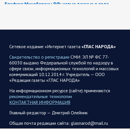
Брифинг Минобороны РФ: новые данные о ходе
спецоперации 8 августа 2026 года
Новую информацию о ходе проведения ВС РФ
специальной военной операции на 8 августа предоставили
представители группировок «Север», «Запад», «Центр»,
«Юг»…
Сетевое издание «Интернет газета
«ГЛАС НАРОДА»
08.08.2026 12:12
Спецоперация
Свидетельство о регистрации
СМИ: ЭЛ № ФС 77-
Сводка военных действий от Минобороны РФ 8
60030 выдано Федеральной службой по надзору в
августа. Коротко
сфере связи, информационных технологий и массовых
коммуникаций 10.12.2014 г. Учредитель — ООО
Группировка войск «Север» взяла под контроль населенный
«Редакция газеты «ГЛАС НАРОДА»
пункт Ивановка в Харьковской области. Российские
вооруженные силы за последние сутки поразили…
На информационном ресурсе (сайте) применяются
рекомендательные технологии
КОНТАКТНАЯ ИНФОРМАЦИЯ
08.08.2026 10:09
Спецоперация
Главный-редактор — Дмитрий Олейник
В ночь 8 августа ВС РФ нанесли удары по объектам в 8
областях Украины
Общая почта редакции сайта: glasnarod@mail.ru
Олег Царев сообщает: Мониторинг противника насчитал