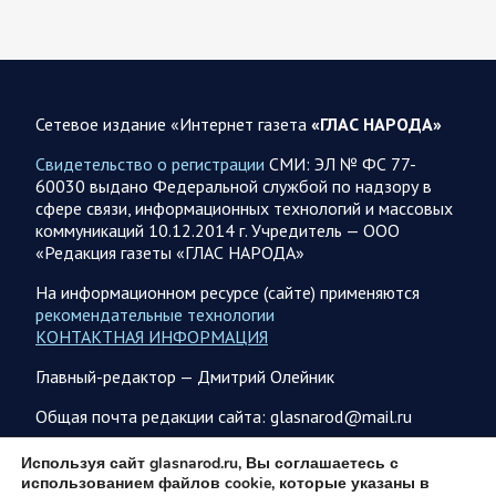
08.08.2026 10:05
Спецоперация
Фронтовая сводка Олега Царева 8 августа 2026 года
Сетевое издание «Интернет газета
«ГЛАС НАРОДА»
397 украинских БПЛА сбито ПВО ночью над 15 субъектами
РФ: Беспилотники сбивали над территориями
Свидетельство о регистрации
СМИ: ЭЛ № ФС 77-
Белгородской, Брянской, Воронежской, Курской, Липецкой,
60030 выдано Федеральной службой по надзору в
Орловской,…
сфере связи, информационных технологий и массовых
коммуникаций 10.12.2014 г. Учредитель — ООО
«Редакция газеты «ГЛАС НАРОДА»
08.08.2026 09:45
Саратовская область
После реализации инвестиционного проекта
На информационном ресурсе (сайте) применяются
Аткарской птицефабрики предприятию необходимо
рекомендательные технологии
помочь с реализацией продукции в сетевых магазинах
КОНТАКТНАЯ ИНФОРМАЦИЯ
Соответствующую задачу обозначил губернатор Роман
Главный-редактор — Дмитрий Олейник
Бусаргин перед министерством сельского хозяйства
Саратовской области. Губернатор Саратовской области
Общая почта редакции сайта: glasnarod@mail.ru
Роман Бусаргин в Аткарске…
ПОДПИСКА
Используя сайт glasnarod.ru, Вы соглашаетесь с
использованием файлов cookie, которые указаны в