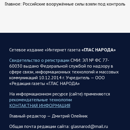
Главное: Российские вооружённые силы взяли под контроль
село Анискино в Харьковской области. За прошедшую
неделю ВС РФ осуществили два массированных…
07.08.2026 10:51
Мир
Война на Ближнем Востоке. Итоги за 6 августа 2026
года
Сетевое издание «Интернет газета
«ГЛАС НАРОДА»
Президент США Дональд Трамп выразил уверенность, что
Свидетельство о регистрации
СМИ: ЭЛ № ФС 77-
война с Ираном скоро закончится. По его оценке, Тегеран
60030 выдано Федеральной службой по надзору в
не сможет продолжать конфликт…
сфере связи, информационных технологий и массовых
коммуникаций 10.12.2014 г. Учредитель — ООО
«Редакция газеты «ГЛАС НАРОДА»
07.08.2026 09:56
Спецоперация
В ночь на 7 августа ВС РФ нанесли удары по военным
На информационном ресурсе (сайте) применяются
объектам в 6 областях Украины
рекомендательные технологии
КОНТАКТНАЯ ИНФОРМАЦИЯ
Олег Царев сообщает: Мониторинг противника насчитал
147 БПЛА, запущенных с территории России, из которых
Главный-редактор — Дмитрий Олейник
якобы «сбиты/подавлены» – 114. В Рени…
Общая почта редакции сайта: glasnarod@mail.ru