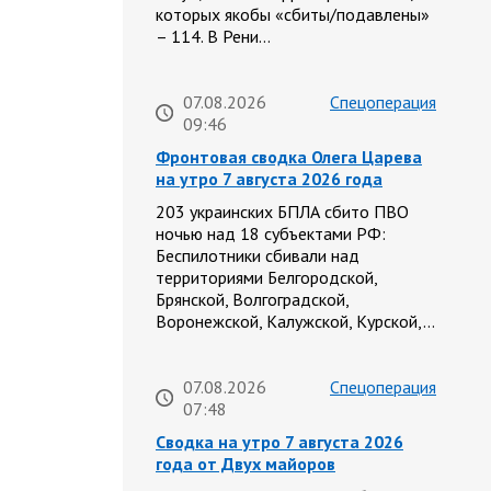
которых якобы «сбиты/подавлены»
– 114. В Рени…
07.08.2026
Спецоперация
09:46
Фронтовая сводка Олега Царева
на утро 7 августа 2026 года
203 украинских БПЛА сбито ПВО
ночью над 18 субъектами РФ:
Беспилотники сбивали над
территориями Белгородской,
Брянской, Волгоградской,
Воронежской, Калужской, Курской,…
07.08.2026
Спецоперация
07:48
Сводка на утро 7 августа 2026
года от Двух майоров