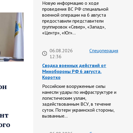
Новую информацию о ходе
проведения ВС РФ специальной
военной операции на 6 августа
предоставили представители
группировок «Север», «Запад»,
«Центр», «Юг»…
06.08.2026
Спецоперация
12:36
Сводка военных действий от
Минобороны РФ 6 августа.
Коротко
он
Российские вооруженные силы
нанесли удары по инфраструктуре и
логистическим узлам,
задействованным ВСУ, в течение
суток. Потери украинской стороны,
онт
вызванные…
ого