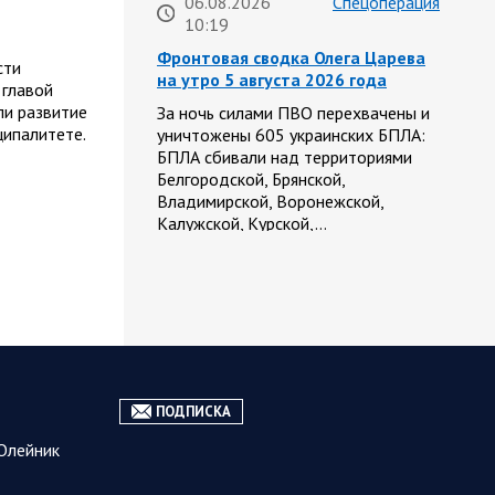
06.08.2026
Спецоперация
10:19
Фронтовая сводка Олега Царева
сти
на утро 5 августа 2026 года
 главой
и развитие
За ночь силами ПВО перехвачены и
ципалитете.
уничтожены 605 украинских БПЛА:
БПЛА сбивали над территориями
Белгородской, Брянской,
Владимирской, Воронежской,
Калужской, Курской,…
06.08.2026
Белгородская
07:53
область
Украинские террористы
продолжают убивать мирное
население приграничных
районов. Данные на 6 августа
ПОДПИСКА
За прошедшие сутки армия трусов и
Олейник
убийц, будучи не в силах ничего
противопоставить на поле боя,