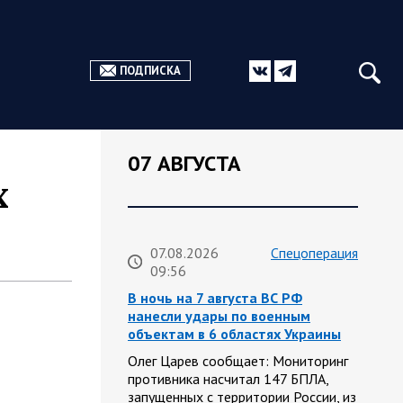
ПОДПИСКА
07 АВГУСТА
х
07.08.2026
Спецоперация
09:56
В ночь на 7 августа ВС РФ
нанесли удары по военным
объектам в 6 областях Украины
Олег Царев сообщает: Мониторинг
противника насчитал 147 БПЛА,
запущенных с территории России, из