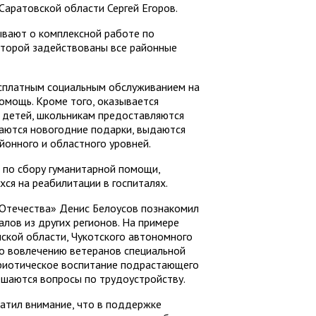
аратовской области Сергей Егоров.
ывают о комплексной работе по
оторой задействованы все районные
есплатным социальным обслуживанием на
омощь. Кроме того, оказывается
а детей, школьникам предоставляются
аются новогодние подарки, выдаются
йонного и областного уровней.
 по сбору гуманитарной помощи,
ся на реабилитации в госпиталях.
Отечества» Денис Белоусов познакомил
лов из других регионов. На примере
мской области, Чукотского автономного
 по вовлечению ветеранов специальной
триотическое воспитание подрастающего
решаются вопросы по трудоустройству.
ратил внимание, что в поддержке