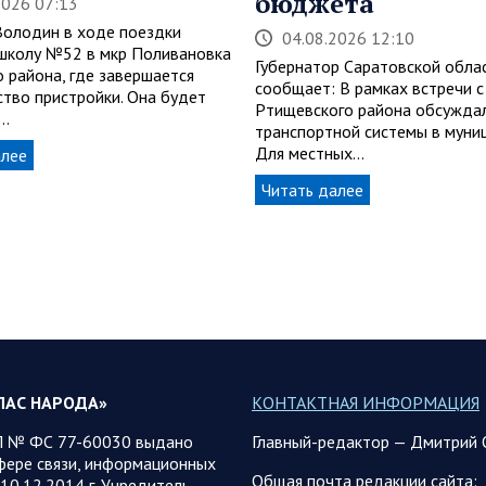
бюджета
2026 07:13
Володин в ходе поездки
04.08.2026 12:10
школу №52 в мкр Поливановка
Губернатор Саратовской обла
о района, где завершается
сообщает: В рамках встречи с
ство пристройки. Она будет
Ртищевского района обсуждал
…
транспортной системы в муни
Для местных…
алее
Читать далее
ЛАС НАРОДА»
КОНТАКТНАЯ ИНФОРМАЦИЯ
 № ФС 77-60030 выдано
Главный-редактор — Дмитрий 
фере связи, информационных
Общая почта редакции сайта:
10.12.2014 г. Учредитель —