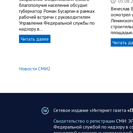
05.08.
благополучия населения обсудил
Вячеслав 
губернатор Роман Бусаргин в рамках
осмотрел 
рабочей встречи с руководителем
Ленинског
Управления Федеральной службы по
строитель
надзору в…
площадью
Читать далее
Читать д
Новости СМИ2
Сетевое издание «Интернет газета
«Г
Свидетельство о регистрации
СМИ: ЭЛ
Федеральной службой по надзору в с
технологий и массовых коммуникаций 