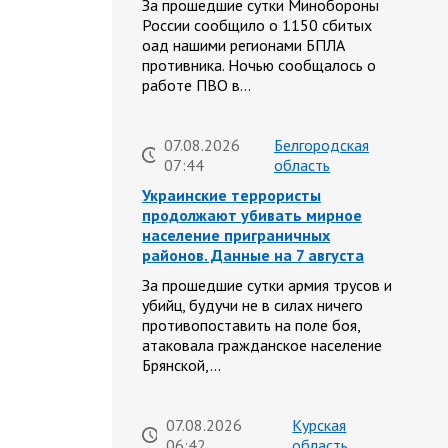
За прошедшие сутки Минобороны
России сообщило о 1150 сбитых
оад нашими регионами БПЛА
противника. Ночью сообщалось о
работе ПВО в…
07.08.2026
Белгородская
07:44
область
Украинские террористы
продолжают убивать мирное
население приграничных
районов. Данные на 7 августа
За прошедшие сутки армия трусов и
убийц, будучи не в силах ничего
противопоставить на поле боя,
атаковала гражданское население
Брянской,…
07.08.2026
Курская
06:42
область