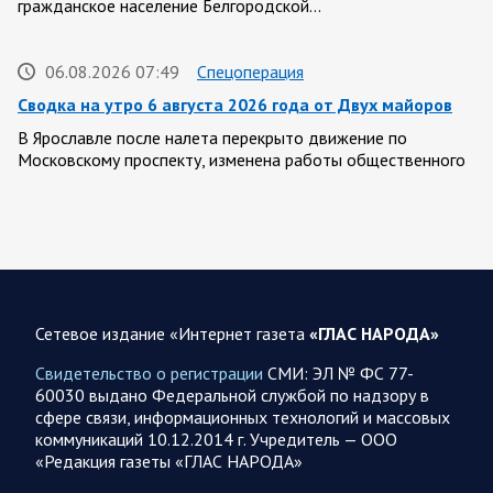
гражданское население Белгородской…
06.08.2026 07:49
Спецоперация
Сводка на утро 6 августа 2026 года от Двух майоров
В Ярославле после налета перекрыто движение по
Московскому проспекту, изменена работы общественного
транспорта. Судя по записям с кналов противника, его…
06.08.2026 07:46
Курская область
Обстановка в Курском приграничье на утро 6 августа
2026 года
Сетевое издание «Интернет газета
«ГЛАС НАРОДА»
5 августа группировка войск «Север» продолжила создание
полосы безопасности в Харьковской и Сумской областях В
Свидетельство о регистрации
СМИ: ЭЛ № ФС 77-
Черниговской области в районе…
60030 выдано Федеральной службой по надзору в
сфере связи, информационных технологий и массовых
коммуникаций 10.12.2014 г. Учредитель — ООО
05 АВГУСТА
«Редакция газеты «ГЛАС НАРОДА»