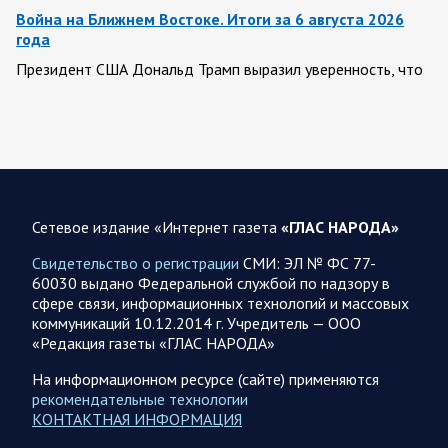
Война на Ближнем Востоке. Итоги за 6 августа 2026
года
Президент США Дональд Трамп выразил уверенность, что
война с Ираном скоро закончится. По его оценке, Тегеран
не сможет продолжать конфликт…
07.08.2026 09:56
Спецоперация
В ночь на 7 августа ВС РФ нанесли удары по военным
объектам в 6 областях Украины
Сетевое издание «Интернет газета
«ГЛАС НАРОДА»
Олег Царев сообщает: Мониторинг противника насчитал
Свидетельство о регистрации
СМИ: ЭЛ № ФС 77-
147 БПЛА, запущенных с территории России, из которых
60030 выдано Федеральной службой по надзору в
якобы «сбиты/подавлены» – 114. В Рени…
сфере связи, информационных технологий и массовых
коммуникаций 10.12.2014 г. Учредитель — ООО
«Редакция газеты «ГЛАС НАРОДА»
07.08.2026 09:46
Спецоперация
Фронтовая сводка Олега Царева на утро 7 августа 2026
На информационном ресурсе (сайте) применяются
года
рекомендательные технологии
КОНТАКТНАЯ ИНФОРМАЦИЯ
203 украинских БПЛА сбито ПВО ночью над 18 субъектами