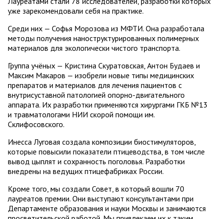
Лауреатами стали 78 исследователей, разработки которых
уже зарекомендовали себя на практике.
Среди них — Софья Морозова из МФТИ. Она разработала
методы получения наноструктурированных полимерных
материалов для экологически чистого транспорта.
Группа учёных — Кристина Скуратовская, Антон Будаев и
Максим Макаров — изобрели новые типы медицинских
препаратов и материалов для лечения пациентов с
внутрисуставной патологией опорно-двигательного
аппарата. Их разработки применяются хирургами ГКБ №13
и травматологами НИИ скорой помощи им.
Склифосовского.
Инесса Луговая создала композиции биостимуляторов,
которые повысили показатели птицеводства, в том числе
вывод цыплят и сохранность поголовья. Разработки
внедрены на ведущих птицефабриках России.
Кроме того, мы создали Совет, в который вошли 70
лауреатов премии. Они выступают консультантами при
Департаменте образования и науки Москвы и занимаются
просветительской работой. Мы привлекаем их к таким