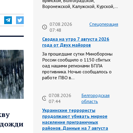
Брянской, Волгоградской,
Воронежской, Калужской, Курской,…
07.08.2026
Спецоперация
07:48
Сводка на утро 7 августа 2026
года от Двух майоров
За прошедшие сутки Минобороны
России сообщило о 1150 сбитых
оад нашими регионами БПЛА
противника. Ночью сообщалось о
работе ПВО в…
07.08.2026
Белгородская
07:44
область
Украинские террористы
кву
продолжают убивать мирное
 дожди
население приграничных
районов. Данные на 7 августа