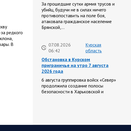
За прошедшие сутки армия трусов и
убийц, будучи не в силах ничего
противопоставить на поле боя,
атаковала гражданское население
кву
Брянской,…
-за редкого
клона,
ары. В
07.08.2026
Курская
06:42
область
Обстановка в Курском
приграничье на утро 7 августа
2026 года
6 августа группировка войск «Север»
продолжила создание полосы
безопасности в Харьковской и
Сумской областях. В Черниговской
области жители приграничных…
06 АВГУСТА