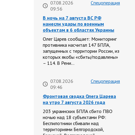
07.08.2026
Спецоперация
09:56
В ночь на 7 августа ВС РФ
нанесли удары по военным
объектам в 6 областях Украины
Олег Царев сообщает: Мониторинг
противника насчитал 147 БПЛА,
запущенных с территории России, из
которых якобы «сбиты/подавлены»
– 114. В Рени…
07.08.2026
Спецоперация
09:46
Фронтовая сводка Олега Царева
на утро 7 августа 2026 года
203 украинских БПЛА сбито ПВО
ночью над 18 субъектами РФ:
Беспилотники сбивали над
территориями Белгородской,