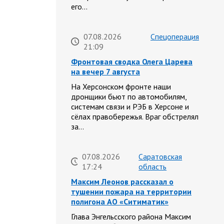
его…
07.08.2026
Спецоперация
21:09
Фронтовая сводка Олега Царева
на вечер 7 августа
На Херсонском фронте наши
дронщики бьют по автомобилям,
системам связи и РЭБ в Херсоне и
сёлах правобережья. Враг обстрелял
за…
07.08.2026
Саратовская
17:24
область
Максим Леонов рассказал о
тушении пожара на территории
полигона АО «Ситиматик»
Глава Энгельсского района Максим