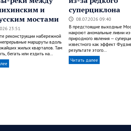
вы-реки между
из-за редкого
пихинским и
суперциклона
усским мостами
08.07.2026 09:40
В предстоящие выходные Мос
2026 23:51
накроют аномальные ливни из
ате реконструкции набережной
природного явления — суперци
 непрерывные маршруты вдоль
известного как эффект Фудзив
ижайших жилых кварталов. Там
результате этого…
ть, бегать или ездить на…
Читать далее
алее