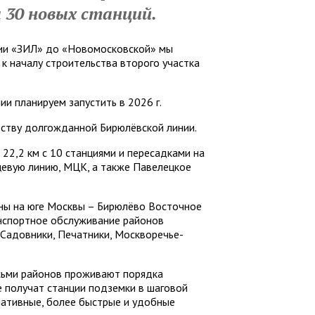
а 30 новых станций.
ции «ЗИЛ» до «Новомосковской» мы
 к началу строительства второго участка
и планируем запустить в 2026 г.
ельству долгожданной Бирюлёвской линии.
22,2 км с 10 станциями и пересадками на
цевую линию, МЦК, а также Павелецкое
оны на юге Москвы – Бирюлёво Восточное
анспортное обслуживание районов
-Садовники, Печатники, Москворечье-
сьми районов проживают порядка
е получат станции подземки в шаговой
рнативные, более быстрые и удобные