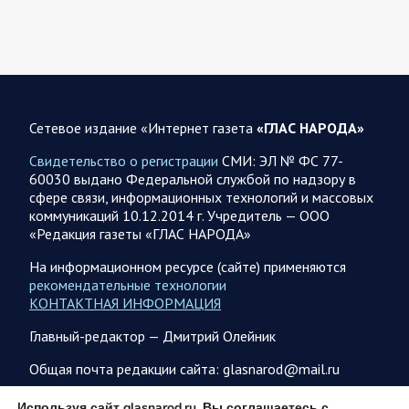
По данным украинского центра «Социс», во втором туре
выборов Зеленский разгромно проигрывает любому из трёх
потенциальных соперников. Залужный опережает его…
07.08.2026 21:09
Спецоперация
Сетевое издание «Интернет газета
«ГЛАС НАРОДА»
Фронтовая сводка Олега Царева на вечер 7 августа
Свидетельство о регистрации
СМИ: ЭЛ № ФС 77-
На Херсонском фронте наши дронщики бьют по
60030 выдано Федеральной службой по надзору в
автомобилям, системам связи и РЭБ в Херсоне и сёлах
сфере связи, информационных технологий и массовых
правобережья. Враг обстрелял за…
коммуникаций 10.12.2014 г. Учредитель — ООО
«Редакция газеты «ГЛАС НАРОДА»
07.08.2026 17:24
Саратовская область
На информационном ресурсе (сайте) применяются
рекомендательные технологии
Максим Леонов рассказал о тушении пожара на
КОНТАКТНАЯ ИНФОРМАЦИЯ
территории полигона АО «Ситиматик»
Глава Энгельсского района Максим Леонов сообщает: «На
Главный-редактор — Дмитрий Олейник
территории полигона АО «Ситиматик» в непрерывном
режиме продолжаются работы по отсыпке грунтом…
Общая почта редакции сайта: glasnarod@mail.ru
ПОДПИСКА
Используя сайт glasnarod.ru, Вы соглашаетесь с