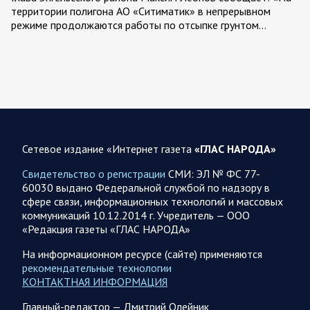
территории полигона АО «Ситиматик» в непрерывном
режиме продолжаются работы по отсыпке грунтом…
07.08.2026 12:42
Спецоперация
Брифинг Минобороны РФ: новые данные о ходе
спецоперации 7 августа 2026 года
Новую информацию о ходе проведения ВС РФ
специальной военной операции на 7 августа предоставили
Сетевое издание «Интернет газета
«ГЛАС НАРОДА»
представители группировок «Север», «Запад», «Центр»,
«Юг»…
Свидетельство о регистрации
СМИ: ЭЛ № ФС 77-
60030 выдано Федеральной службой по надзору в
сфере связи, информационных технологий и массовых
07.08.2026 12:29
Спецоперация
коммуникаций 10.12.2014 г. Учредитель — ООО
Сводка военных действий от Минобороны РФ 7
«Редакция газеты «ГЛАС НАРОДА»
августа. Коротко
На информационном ресурсе (сайте) применяются
Главное: Российские вооружённые силы взяли под контроль
рекомендательные технологии
село Анискино в Харьковской области. За прошедшую
КОНТАКТНАЯ ИНФОРМАЦИЯ
неделю ВС РФ осуществили два массированных…
Главный-редактор — Дмитрий Олейник