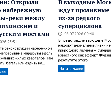
ин: Открыли
В выходные Мос
ю набережную
ждут проливные
вы-реки между
из-за редкого
пихинским и
суперциклона
усским мостами
08.07.2026 09:40
В предстоящие выходные Мос
2026 23:51
накроют аномальные ливни из
ате реконструкции набережной
природного явления — суперци
 непрерывные маршруты вдоль
известного как эффект Фудзив
ижайших жилых кварталов. Там
результате этого…
ть, бегать или ездить на…
Читать далее
алее