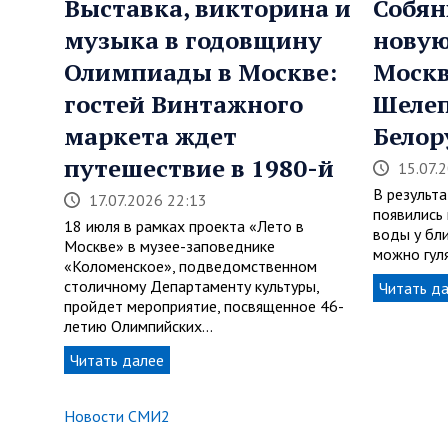
Выставка, викторина и
Собян
музыка в годовщину
нову
Олимпиады в Москве:
Моск
гостей Винтажного
Шеле
маркета ждет
Белор
путешествие в 1980-й
15.07.
В результ
17.07.2026 22:13
появились
18 июля в рамках проекта «Лето в
воды у бл
Москве» в музее-заповеднике
можно гуля
«Коломенское», подведомственном
столичному Департаменту культуры,
Читать д
пройдет мероприятие, посвященное 46-
летию Олимпийских…
Читать далее
Новости СМИ2