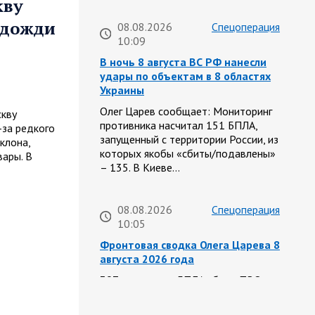
кву
 дожди
08.08.2026
Спецоперация
10:09
В ночь 8 августа ВС РФ нанесли
удары по объектам в 8 областях
Украины
Олег Царев сообщает: Мониторинг
кву
противника насчитал 151 БПЛА,
-за редкого
запущенный с территории России, из
клона,
которых якобы «сбиты/подавлены»
ары. В
– 135. В Киеве…
08.08.2026
Спецоперация
10:05
Фронтовая сводка Олега Царева 8
августа 2026 года
397 украинских БПЛА сбито ПВО
ночью над 15 субъектами РФ:
Беспилотники сбивали над