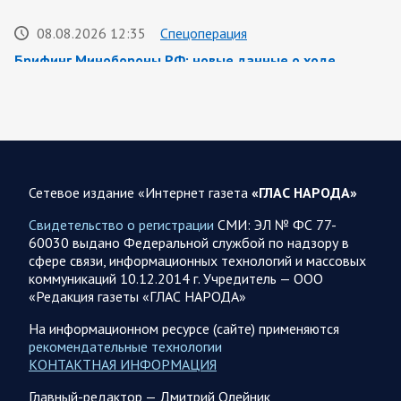
08.08.2026 12:35
Спецоперация
Брифинг Минобороны РФ: новые данные о ходе
спецоперации 8 августа 2026 года
Новую информацию о ходе проведения ВС РФ
специальной военной операции на 8 августа предоставили
представители группировок «Север», «Запад», «Центр»,
«Юг»…
Сетевое издание «Интернет газета
«ГЛАС НАРОДА»
08.08.2026 12:12
Спецоперация
Свидетельство о регистрации
СМИ: ЭЛ № ФС 77-
Сводка военных действий от Минобороны РФ 8
60030 выдано Федеральной службой по надзору в
августа. Коротко
сфере связи, информационных технологий и массовых
коммуникаций 10.12.2014 г. Учредитель — ООО
Группировка войск «Север» взяла под контроль населенный
«Редакция газеты «ГЛАС НАРОДА»
пункт Ивановка в Харьковской области. Российские
вооруженные силы за последние сутки поразили…
На информационном ресурсе (сайте) применяются
рекомендательные технологии
КОНТАКТНАЯ ИНФОРМАЦИЯ
08.08.2026 10:09
Спецоперация
Главный-редактор — Дмитрий Олейник
В ночь 8 августа ВС РФ нанесли удары по объектам в 8