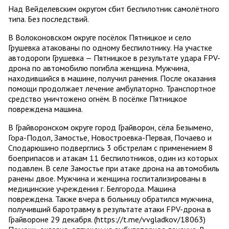
Над Вейделевским округом сбит беспилотник самолётного
типа. Без последствий.
В Волоконовском округе посёлок Пятницкое и село
Грушевка атакованы по одному беспилотнику. На участке
автодороги Грушевка — Пятницкое в результате удара FPV-
дрона по автомобилю погибла женщина. Мужчина,
находившийся в машине, получил ранения. После оказания
помощи продолжает лечение амбулаторно. Транспортное
средство уничтожено огнём. В посёлке Пятницкое
повреждена машина.
В Грайворонском округе город Грайворон, сёла Безымено,
Гора-Подол, Замостье, Новостроевка-Первая, Почаево и
Сподарюшино подверглись 3 обстрелам с применением 8
боеприпасов и атакам 11 беспилотников, один из которых
подавлен. В селе Замостье при атаке дрона на автомобиль
ранены двое. Мужчина и женщина госпитализированы в
медицинские учреждения г. Белгорода. Машина
повреждена. Также вчера в больницу обратился мужчина,
получивший баротравму в результате атаки FPV-дрона в
Грайвороне 29 декабря. (https://t.me/vvgladkov/18063)