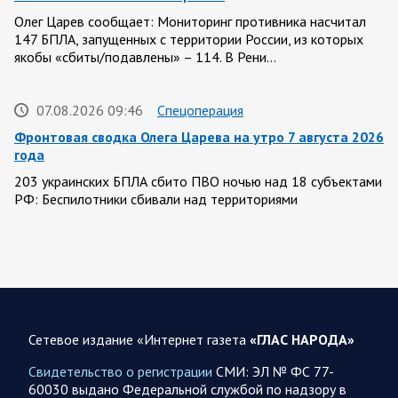
Олег Царев сообщает: Мониторинг противника насчитал
147 БПЛА, запущенных с территории России, из которых
якобы «сбиты/подавлены» – 114. В Рени…
07.08.2026 09:46
Спецоперация
Фронтовая сводка Олега Царева на утро 7 августа 2026
года
203 украинских БПЛА сбито ПВО ночью над 18 субъектами
РФ: Беспилотники сбивали над территориями
Белгородской, Брянской, Волгоградской, Воронежской,
Калужской, Курской,…
07.08.2026 07:48
Спецоперация
Сводка на утро 7 августа 2026 года от Двух майоров
Сетевое издание «Интернет газета
«ГЛАС НАРОДА»
За прошедшие сутки Минобороны России сообщило о
1150 сбитых оад нашими регионами БПЛА противника.
Свидетельство о регистрации
СМИ: ЭЛ № ФС 77-
Ночью сообщалось о работе ПВО в…
60030 выдано Федеральной службой по надзору в