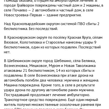
Помощь оказана, отпущен на амбулаторное лечение. В
городе Грайворон повреждены частный дом и 2 машины, в
селе Почаево — 2 автомобиля и частный дом, в селе
Новостроевка-Первая — здание предприятия.
Над Красногвардейским округом системой ПВО сбиты 2
беспилотника. Без последствий.
В Краснояружском округе по посёлку Красная Яруга, сёлам
Вязовое, Колотиловка и Староселье нанесены удары 9
беспилотников, один из которых подавлен. Последствий
нет.
В Шебекинском округе город Шебекино, сёла Белянка,
Вознесеновка, Мешковое, Муром и Новая Таволжанка
атакованы 21 беспилотником, 14 из которых сбиты и
подавлены. В селе Вознесеновка при атаке дрона на
автомобиль погибли два человека: мужчина и женщина.
Машина повреждена. Кроме того, в селе в результате
удара дрона по другому автомобилю ранен мужчина.
Пострадавший продолжает лечение амбулаторно.
Транспортное средство повреждено. Ещё один мирный
житель получил множественные осколочные ранения при