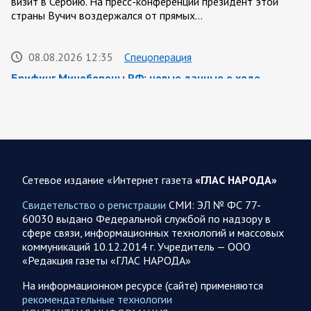
визит в Сербию. На пресс-конференции президент этой
страны Вучич воздержался от прямых…
08.08.2026 12:35
Спецоперация
Брифинг Минобороны РФ: новые данные о ходе
спецоперации 8 августа 2026 года
Новую информацию о ходе проведения ВС РФ
специальной военной операции на 8 августа предоставили
представители группировок «Север», «Запад», «Центр»,
«Юг»…
Сетевое издание «Интернет газета
«ГЛАС НАРОДА»
08.08.2026 12:12
Спецоперация
Свидетельство о регистрации
СМИ: ЭЛ № ФС 77-
Сводка военных действий от Минобороны РФ 8
60030 выдано Федеральной службой по надзору в
августа. Коротко
сфере связи, информационных технологий и массовых
коммуникаций 10.12.2014 г. Учредитель — ООО
Группировка войск «Север» взяла под контроль населенный
«Редакция газеты «ГЛАС НАРОДА»
пункт Ивановка в Харьковской области. Российские
вооруженные силы за последние сутки поразили…
На информационном ресурсе (сайте) применяются
рекомендательные технологии