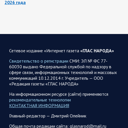
2026 года
8 августа группировка войск «Север» продолжила создание
полосы безопасности в Харьковской и Сумской областях.
Жители Харьковской и Сумской областей…
08 АВГУСТА
Сетевое издание «Интернет газета
«ГЛАС НАРОДА»
Свидетельство о регистрации
СМИ: ЭЛ № ФС 77-
60030 выдано Федеральной службой по надзору в
08.08.2026 20:10
Украина
сфере связи, информационных технологий и массовых
Олег Царев об Украине 8 августа
коммуникаций 10.12.2014 г. Учредитель — ООО
«Редакция газеты «ГЛАС НАРОДА»
Зеленский совершает первый за время пребывания у власти
визит в Сербию. На пресс-конференции президент этой
На информационном ресурсе (сайте) применяются
страны Вучич воздержался от прямых…
рекомендательные технологии
КОНТАКТНАЯ ИНФОРМАЦИЯ
08.08.2026 12:35
Спецоперация
Главный-редактор — Дмитрий Олейник
Брифинг Минобороны РФ: новые данные о ходе
Общая почта редакции сайта: glasnarod@mail.ru