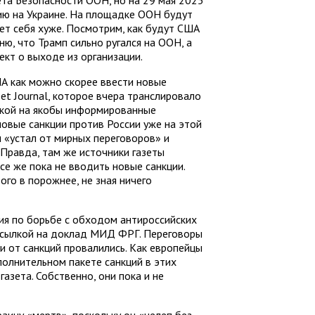
ета Безопасности ООН, но на 29 мая 2025
ию на Украине. На площадке ООН будут
дет себя хуже. Посмотрим, как будут США
ю, что Трамп сильно ругался на ООН, а
кт о выходе из организации.
ША как можно скорее ввести новые
eet Journal, которое вчера транслировало
лкой на якобы информированные
новые санкции против России уже на этой
п «устал от мирных переговоров» и
 Правда, там же источники газеты
се же пока не вводить новые санкции.
ого в порожнее, не зная ничего
ия по борьбе с обходом антироссийских
 ссылкой на доклад МИД ФРГ. Переговоры
и от санкций провалились. Как европейцы
олнительном пакете санкций в этих
газета. Собственно, они пока и не