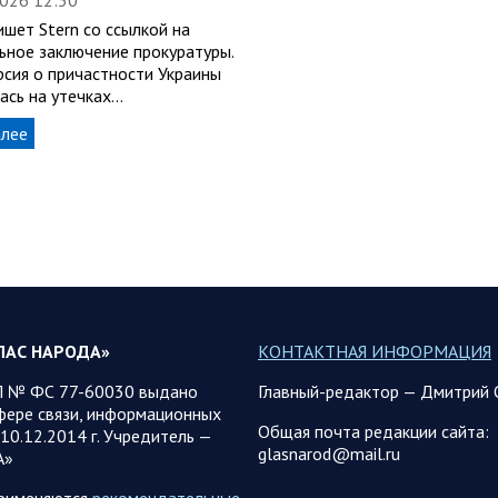
шет Stern со ссылкой на
ьное заключение прокуратуры.
рсия о причастности Украины
ась на утечках…
алее
ЛАС НАРОДА»
КОНТАКТНАЯ ИНФОРМАЦИЯ
 № ФС 77-60030 выдано
Главный-редактор — Дмитрий 
фере связи, информационных
Общая почта редакции сайта:
10.12.2014 г. Учредитель —
glasnarod@mail.ru
А»
применяются
рекомендательные