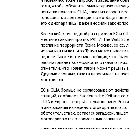
и Германию, тоже запросили заседание Сов
года, чтобы обсудить гуманитарную ситуац
попытки показать США, какая из сторон ве
голосовать за резолюции, но вообще напомн
его однопартийцы даже вносили законопрое
Зеленский в очередной раз призвал ЕС и С
жесткие санкции против РФ. И The Wall Str
послание террориста Грэма Москве, со ссы
источники пишет, что Трамп может ввести 
неделе. Также источник сообщил, что Трам
рассматривает возможность отказа от них.
отметили, что Трамп также может решить в
Другими словами, газета переливает из пуст
достоверно.
ЕС и США больше не согласовывают действ
санкций, сообщает Suddeutsche Zeitung со
США и Европы о борьбе с уклонением Росси
и американцы намерены договориться о доп
обстоятельствах, остается загадкой, пишет 
договариваются о совместных санкциях.