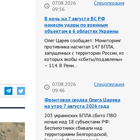
07.08.2026
Спецоперация
09:56
В ночь на 7 августа ВС РФ
нанесли удары по военным
объектам в 6 областях Украины
Олег Царев сообщает: Мониторинг
противника насчитал 147 БПЛА,
запущенных с территории России, из
которых якобы «сбиты/подавлены»
– 114. В Рени…
07.08.2026
Спецоперация
09:46
Фронтовая сводка Олега Царева
на утро 7 августа 2026 года
203 украинских БПЛА сбито ПВО
ночью над 18 субъектами РФ:
Беспилотники сбивали над
территориями Белгородской,