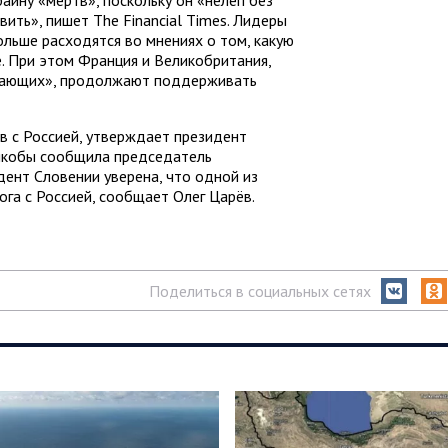
аину «мертв», поскольку он «нелеп без
вить», пишет The Financial Times. Лидеры
ольше расходятся во мнениях о том, какую
. При этом Франция и Великобритания,
лающих», продолжают поддерживать
в с Россией, утверждает президент
 якобы сообщила председатель
дент Словении уверена, что одной из
га с Россией, сообщает Олег Царёв.
Поделиться в социальных сетях