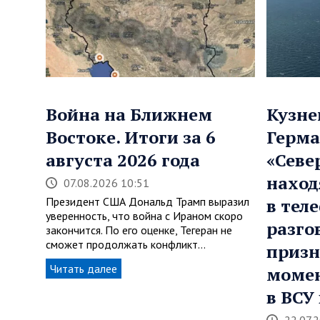
Война на Ближнем
Кузне
Востоке. Итоги за 6
Герма
августа 2026 года
«Севе
наход
07.08.2026 10:51
Президент США Дональд Трамп выразил
в тел
уверенность, что война с Ираном скоро
разго
закончится. По его оценке, Тегеран не
сможет продолжать конфликт…
призн
Читать далее
момен
в ВСУ
22.07.