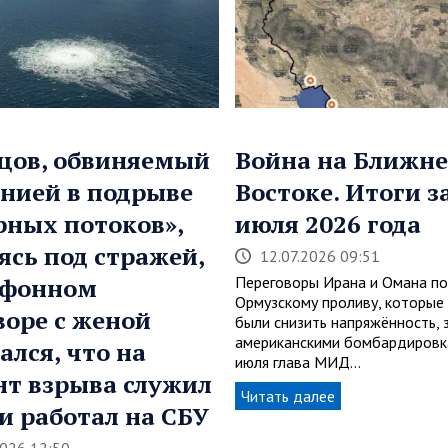
цов, обвиняемый
Война на Ближн
нией в подрыве
Востоке. Итоги з
рных потоков»,
июля 2026 года
ясь под стражей,
12.07.2026 09:51
ефонном
Переговоры Ирана и Омана по
Ормузскому проливу, которы
воре с женой
были снизить напряжённость, 
американскими бомбардировк
ался, что на
июля глава МИД…
т взрыва служил
Читать далее
 и работал на СБУ
2026 12:50