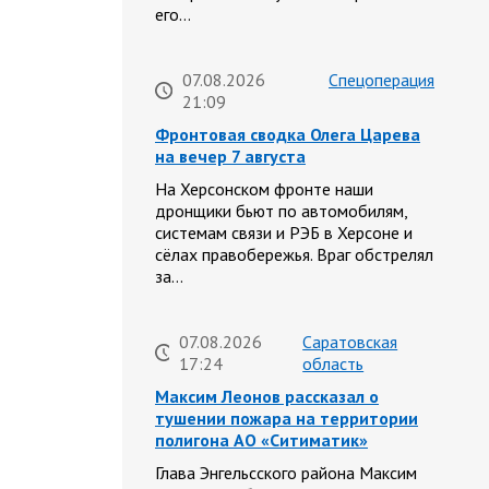
его…
07.08.2026
Спецоперация
21:09
Фронтовая сводка Олега Царева
на вечер 7 августа
На Херсонском фронте наши
дронщики бьют по автомобилям,
системам связи и РЭБ в Херсоне и
сёлах правобережья. Враг обстрелял
за…
07.08.2026
Саратовская
17:24
область
Максим Леонов рассказал о
тушении пожара на территории
полигона АО «Ситиматик»
Глава Энгельсского района Максим