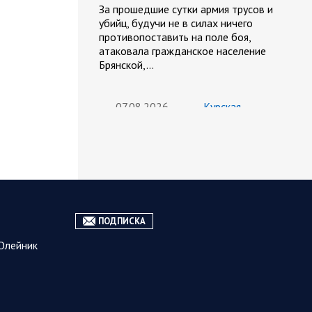
За прошедшие сутки армия трусов и
убийц, будучи не в силах ничего
противопоставить на поле боя,
атаковала гражданское население
Брянской,…
07.08.2026
Курская
06:42
область
Обстановка в Курском
приграничье на утро 7 августа
2026 года
6 августа группировка войск «Север»
продолжила создание полосы
безопасности в Харьковской и
ПОДПИСКА
Сумской областях. В Черниговской
Олейник
области жители приграничных…
06 АВГУСТА