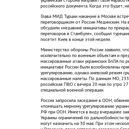
украинская сторона направит свои наработ
российского документа. Когда это будет, не
Глава МИД Турции накануне в Москве встреч
переговорщиком от России Мединским. На 
обсудили «недавние инициативы по прекра
переговоров в Стамбуле», сообщил турецки
посетит Киев в конце этой недели.
Министерство обороны России заявило, чт
исключительно по военным объектам и пре
массированные атаки украинских БпЛА по ре
инициативе России были возобновлены пря
урегулированию, однако киевский режим ср
массированные налеты. По данным МО, 233
российская ПВО с вечера 20 мая по утро 27
специальной военной операции.
Россия запросила заседание в ООН, обвиня
«помешать мирному урегулированию украин
РФ при ООН. Имеется в виду вчерашнее зая
Украины ограничений по дальнобойности п
могут назначить на 30 мая. При этом неско