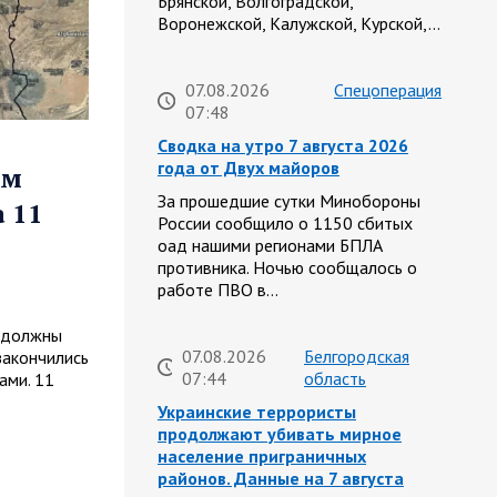
Брянской, Волгоградской,
Воронежской, Калужской, Курской,…
07.08.2026
Спецоперация
07:48
Сводка на утро 7 августа 2026
года от Двух майоров
ем
За прошедшие сутки Минобороны
а 11
России сообщило о 1150 сбитых
оад нашими регионами БПЛА
противника. Ночью сообщалось о
работе ПВО в…
е должны
07.08.2026
Белгородская
закончились
07:44
область
ами. 11
Украинские террористы
продолжают убивать мирное
население приграничных
районов. Данные на 7 августа