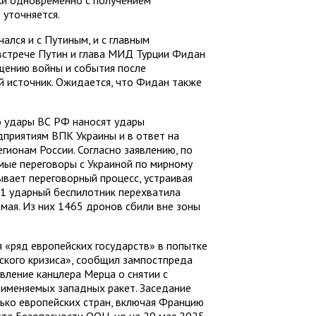
ки одновременно с получением
 уточняется.
ался и с Путиным, и с главным
встрече Путин и глава МИД Турции Фидан
щению войны и события после
й источник. Ожидается, что Фидан также
о удары ВС РФ наносят удары
дприятиям ВПК Украины и в ответ на
гионам России. Согласно заявлению, по
мые переговоры с Украиной по мирному
ывает переговорный процесс, устраивая
1 ударный беспилотник перехватила
 мая. Из них 1465 дронов сбили вне зоны
я «ряд европейских государств» в попытке
ского кризиса», сообщил зампостпреда
вление канцлера Мерца о снятии с
рименяемых западных ракет. Заседание
лько европейских стран, включая Францию