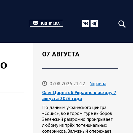
ПОДПИСКА
07 АВГУСТА
по
07.08.2026 21:12
Украина
Олег Царев об Украине к исходу 7
августа 2026 года
По данным украинского центра
«Социс», во втором туре выборов
Зеленский разгромно проигрывает
любому из трёх потенциальных
соперников. Залужный опережает