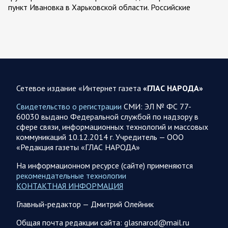
пункт Ивановка в Харьковской области. Российские
вооруженные силы за последние сутки поразили…
08.08.2026 10:09
Спецоперация
В ночь 8 августа ВС РФ нанесли удары по объектам в 8
областях Украины
Сетевое издание «Интернет газета
«ГЛАС НАРОДА»
Олег Царев сообщает: Мониторинг противника насчитал
151 БПЛА, запущенный с территории России, из которых
Свидетельство о регистрации
СМИ: ЭЛ № ФС 77-
якобы «сбиты/подавлены» – 135. В Киеве…
60030 выдано Федеральной службой по надзору в
сфере связи, информационных технологий и массовых
коммуникаций 10.12.2014 г. Учредитель — ООО
08.08.2026 10:05
Спецоперация
«Редакция газеты «ГЛАС НАРОДА»
Фронтовая сводка Олега Царева 8 августа 2026 года
На информационном ресурсе (сайте) применяются
397 украинских БПЛА сбито ПВО ночью над 15 субъектами
рекомендательные технологии
РФ: Беспилотники сбивали над территориями
КОНТАКТНАЯ ИНФОРМАЦИЯ
Белгородской, Брянской, Воронежской, Курской, Липецкой,
Орловской,…
Главный-редактор — Дмитрий Олейник
Общая почта редакции сайта: glasnarod@mail.ru