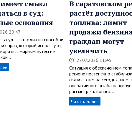
 имеет смысл
В саратовском р
аться в суд:
растёт доступно
ные основания
топлива: лимит
продажи бензина
2026 20:47
 в суд – это один из способов
граждан могут
оих прав, который используют,
увеличить
овориться мирным путем не
акон…
27.07.2026 11:45
алее
Ситуация с обеспечением топ
регионе постепенно стабилизи
связи с этим на сегодняшнем 
оперативного штаба планируе
рассмотреть вопрос…
Читать далее