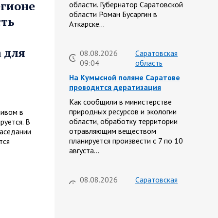
егионе
области. Губернатор Саратовской
области Роман Бусаргин в
сть
Аткарске…
 для
08.08.2026
Саратовская
09:04
область
На Кумысной поляне Саратове
проводится дератизация
Как сообщили в министерстве
природных ресурсов и экологии
ливом в
области, обработку территории
руется. В
отравляющим веществом
заседании
планируется произвести с 7 по 10
тся
августа…
08.08.2026
Саратовская
08:34
область
Бусаргин: Уважаемые
спортсмены, тренеры, участники