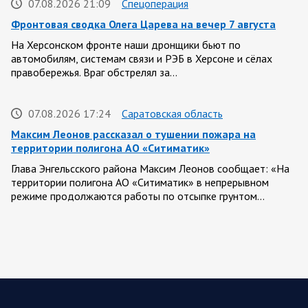
07.08.2026 21:09
Спецоперация
Фронтовая сводка Олега Царева на вечер 7 августа
На Херсонском фронте наши дронщики бьют по
автомобилям, системам связи и РЭБ в Херсоне и сёлах
правобережья. Враг обстрелял за…
07.08.2026 17:24
Саратовская область
Максим Леонов рассказал о тушении пожара на
территории полигона АО «Ситиматик»
Глава Энгельсского района Максим Леонов сообщает: «На
территории полигона АО «Ситиматик» в непрерывном
режиме продолжаются работы по отсыпке грунтом…
07.08.2026 12:42
Спецоперация
Брифинг Минобороны РФ: новые данные о ходе
спецоперации 7 августа 2026 года
Новую информацию о ходе проведения ВС РФ
специальной военной операции на 7 августа предоставили