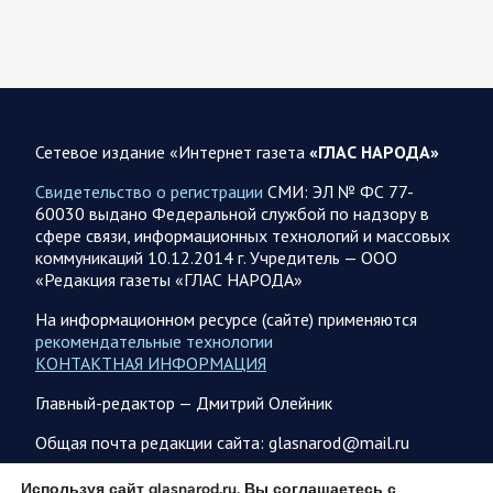
08.08.2026 10:09
Спецоперация
В ночь 8 августа ВС РФ нанесли удары по объектам в 8
областях Украины
Сетевое издание «Интернет газета
«ГЛАС НАРОДА»
Олег Царев сообщает: Мониторинг противника насчитал
151 БПЛА, запущенный с территории России, из которых
Свидетельство о регистрации
СМИ: ЭЛ № ФС 77-
якобы «сбиты/подавлены» – 135. В Киеве…
60030 выдано Федеральной службой по надзору в
сфере связи, информационных технологий и массовых
коммуникаций 10.12.2014 г. Учредитель — ООО
08.08.2026 10:05
Спецоперация
«Редакция газеты «ГЛАС НАРОДА»
Фронтовая сводка Олега Царева 8 августа 2026 года
На информационном ресурсе (сайте) применяются
397 украинских БПЛА сбито ПВО ночью над 15 субъектами
рекомендательные технологии
РФ: Беспилотники сбивали над территориями
КОНТАКТНАЯ ИНФОРМАЦИЯ
Белгородской, Брянской, Воронежской, Курской, Липецкой,
Орловской,…
Главный-редактор — Дмитрий Олейник
Общая почта редакции сайта: glasnarod@mail.ru
08.08.2026 09:45
Саратовская область
ПОДПИСКА
Используя сайт glasnarod.ru, Вы соглашаетесь с