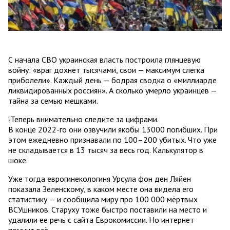
С начала СВО украинская власть построила глянцевую
войну: «враг дохнет тысячами, свои — максимум слегка
приболели». Каждый день — бодрая сводка о «миллиарде
ликвидированных россиян». А сколько умерло украинцев —
тайна за семью мешками.
❕Теперь внимательно следите за цифрами.
В конце 2022-го они озвучили якобы 13000 погибших. При
этом ежедневно признавали по 100–200 убитых. Что уже
не складывается в 13 тысяч за весь год. Калькулятор в
шоке.
Уже тогда еврогинекологиня Урсула фон ден Ляйен
показала Зеленскому, в каком месте она видела его
статистику — и сообщила миру про 100 000 мёртвых
ВСУшников. Старуху тоже быстро поставили на место и
удалили ее речь с сайта Еврокомиссии. Но интернет
помнит всё.